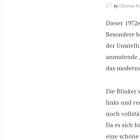
by
Christian K
Dieser 1972e
Besondere be
der Umstell
anmutende „B
das moderne
Die Blinker
links und re
noch vollst
Da es sich h
eine schöne 