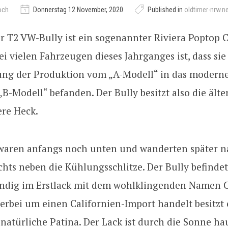
och
Donnerstag 12 November, 2020
Published in
oldtimer-nrw.n
r T2 VW-Bully ist ein sogenannter Riviera Poptop 
i vielen Fahrzeugen dieses Jahrganges ist, dass sie
ung der Produktion vom „A-Modell“ in das modern
-Modell“ befanden. Der Bully besitzt also die älte
re Heck.
 waren anfangs noch unten und wanderten später n
chts neben die Kühlungsschlitze. Der Bully befinde
ändig im Erstlack mit dem wohlklingenden Namen C
ierbei um einen Californien-Import handelt besitzt 
natürliche Patina. Der Lack ist durch die Sonne ha