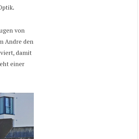
Optik.
zeugen von
em Andre den
viert, damit
eht einer