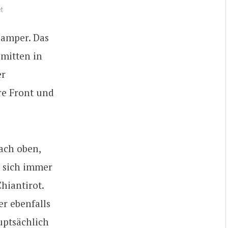
et
Camper. Das
 mitten in
er
re Front und
ach oben,
t sich immer
hiantirot.
er ebenfalls
uptsächlich