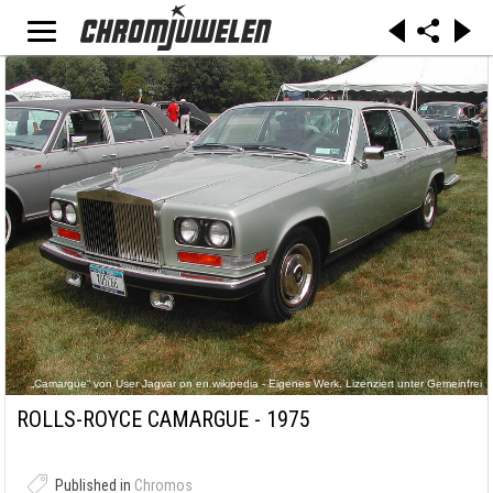
„Camargue“ von User Jagvar on en.wikipedia - Eigenes Werk. Lizenziert unter Gemeinfrei
über Wikimedia Commons -
https://commons.wikimedia.org/wiki/File:Camargue.JPG#/media/File:Camargue.JPG
ROLLS-ROYCE CAMARGUE - 1975
Published in
Chromos