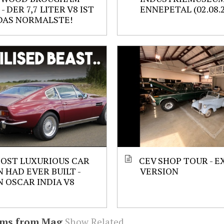
 - DER 7,7 LITER V8 IST
ENNEPETAL (02.08.
DAS NORMALSTE!
OST LUXURIOUS CAR
CEV SHOP TOUR - 
 HAD EVER BUILT -
VERSION
 OSCAR INDIA V8
ems from Mag
Show Related