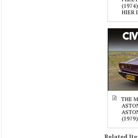
(1974)
HIER 
THE M
ASTON
ASTON
(1979)
Related It