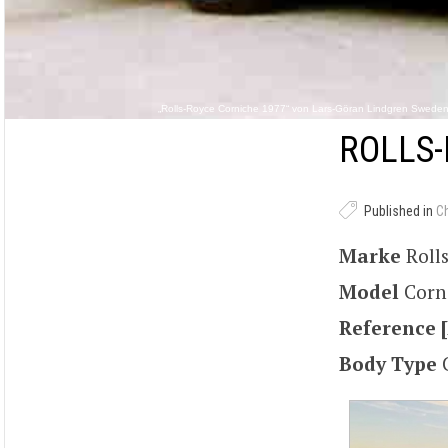
„Rolls-Royce Corniche 1977“ von Lars-Göran Lindgren Sweden 
ROLLS-
Published in
C
Marke
Roll
Model
Corn
Reference [
Body Type