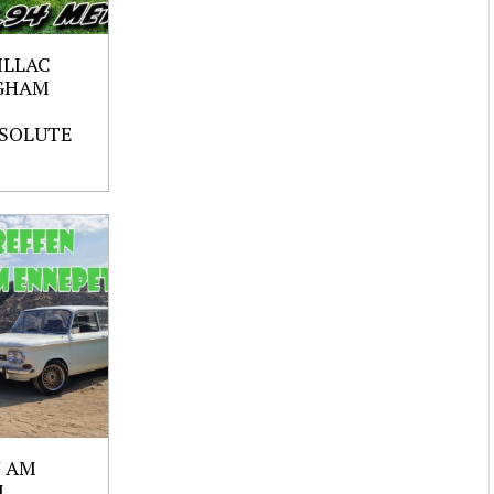
ILLAC
GHAM
SOLUTE
 AM
M