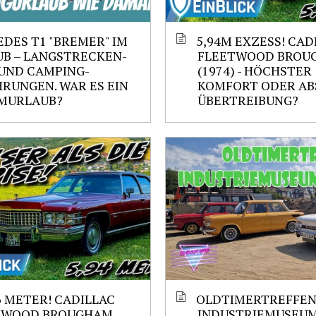
DES T1 "BREMER" IM
5,94M EXZESS! CAD
B – LANGSTRECKEN-
FLEETWOOD BROU
UND CAMPING-
(1974) - HÖCHSTER
RUNGEN. WAR ES EIN
KOMFORT ODER AB
MURLAUB?
ÜBERTREIBUNG?
6 METER! CADILLAC
OLDTIMERTREFFEN
TWOOD BROUGHAM
INDUSTRIEMUSEU