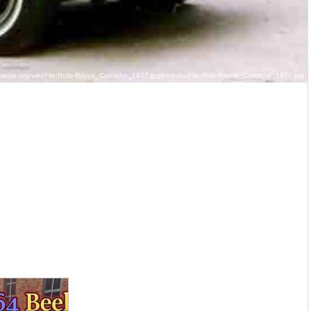
edia.org/wiki/File:Rolls-Royce_Corniche_1977.jpg#/media/File:Rolls-Royce_Corniche_1977.jpg