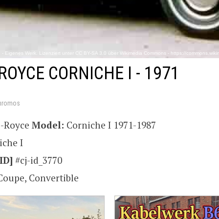
- Eigenes Werk. Lizenziert unter CC BY-SA 3.0 über Wikimedia Commons - https://commons.wikim
ROYCE CORNICHE I - 1971
hromos
s-Royce
Model:
Corniche I 1971-1987
iche I
ID]
#cj-id_3770
Coupe, Convertible