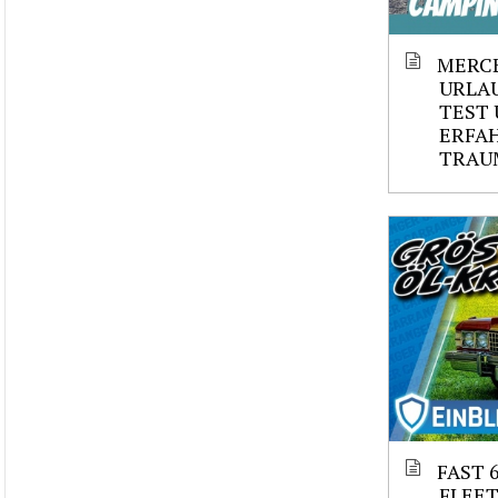
MERCE
URLAU
TEST 
ERFAH
TRAU
FAST 
FLEE