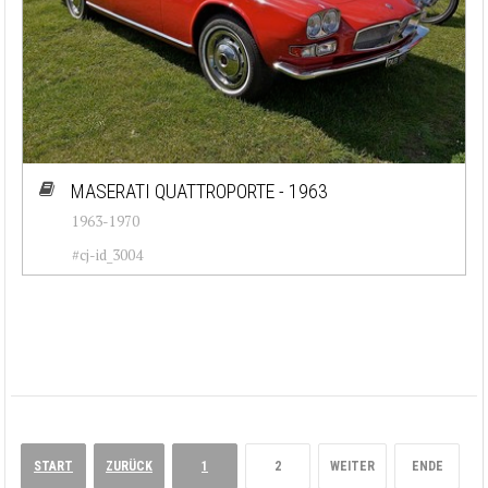
MASERATI QUATTROPORTE - 1963
1963-1970
#cj-id_3004
START
ZURÜCK
1
2
WEITER
ENDE