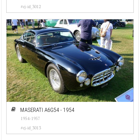
#cj-id_3012
MASERATI A6G54 - 1954
1954-1957
#cj-id_3013