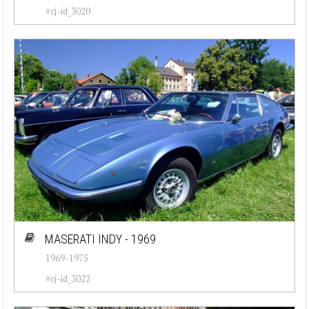
#cj-id_3020
MASERATI INDY - 1969
1969-1975
#cj-id_3022