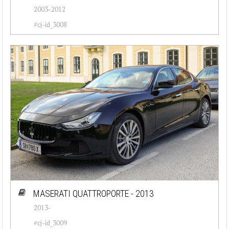
2003-2012
#cj-id_3008
MASERATI QUATTROPORTE - 2013
2013-
#cj-id_3009