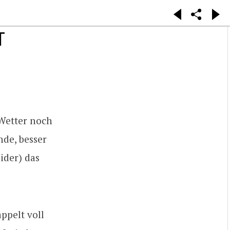
T
Wetter noch
nde, besser
eider) das
ppelt voll