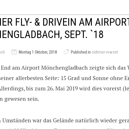
ER FLY- & DRIVEIN AM AIRPOR
NGLADBACH, SEPT. `18
och
Montag 1 Oktober, 2018
Published in
oldtimer-nrw.net
End am Airport Mönchengladbach zeigte sich das 
einer allerbesten Seite: 15 Grad und Sonne ohne E
Allerdings, bis zum 26. Mai 2019 wird dies vorerst (l
en gewesen sein.
n Umständen war das Gelände natürlich wieder gera