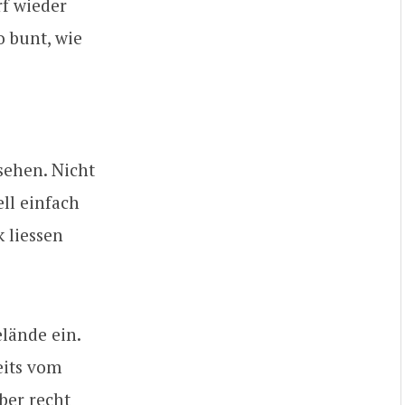
rf wieder
o bunt, wie
sehen. Nicht
ll einfach
k liessen
lände ein.
eits vom
ber recht