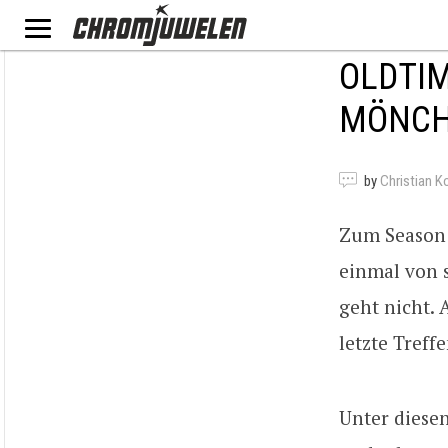
OLDTIM
MÖNCHE
by
Christian K
Zum Season 
einmal von s
geht nicht. 
letzte Treff
Unter diese