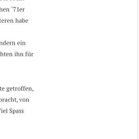
hen `71er
teren habe
ndern ein
hten ihn für
e getroffen,
bracht, von
iel Spass