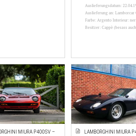
Auslieferungsdatum: 22.04.1
Auslieferung an: Lamborcar 
Farbe: Argento Interieur: ner
Besitzer: Cappè (besass auch 
RGHINI MIURA P400SV –
LAMBORGHINI MIURA P