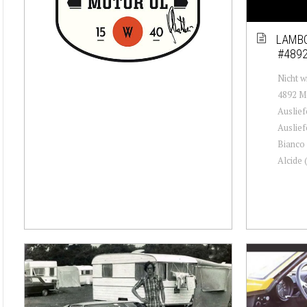
LAMBO
#489
Nicht w
4892 M
Auslief
Auslief
Bianco 
Alcide 