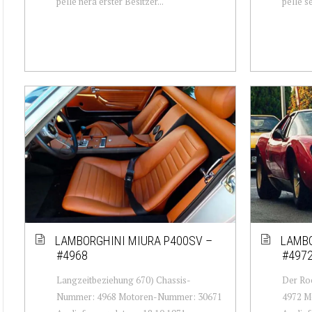
pelle nera erster Besitzer...
pelle se
LAMBORGHINI MIURA P400SV –
LAMBO
#4968
#497
Langzeitbeziehung 670) Chassis-
Der Ro
Nummer: 4968 Motoren-Nummer: 30671
4972 M