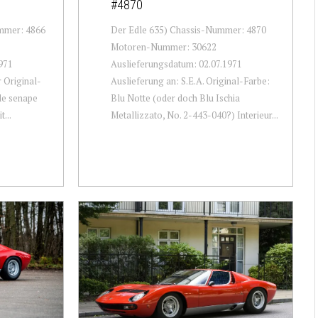
#4870
ummer: 4866
Der Edle 635) Chassis-Nummer: 4870
Motoren-Nummer: 30622
971
Auslieferungsdatum: 02.07.1971
 Original-
Auslieferung an: S.E.A. Original-Farbe:
lle senape
Blu Notte (oder doch Blu Ischia
t...
Metallizzato, No. 2-443-040?) Interieur...