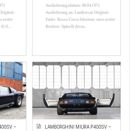
971
Auslieferungsdatum: 08.04.1971
Original-
Auslieferung an: Lamborcar Original-
o erster
Farbe: Rosso Corsa Interieur: nero erster
8) 0...
Besitzer: Spinelli (besa...
400SV –
LAMBORGHINI MIURA P400SV –