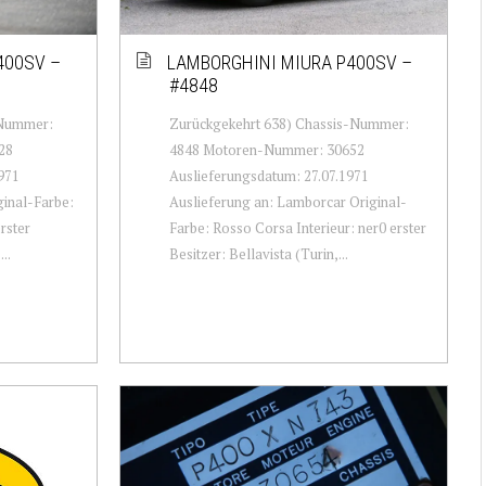
400SV –
LAMBORGHINI MIURA P400SV –
#4848
-Nummer:
Zurückgekehrt 638) Chassis-Nummer:
28
4848 Motoren-Nummer: 30652
971
Auslieferungsdatum: 27.07.1971
ginal-Farbe:
Auslieferung an: Lamborcar Original-
rster
Farbe: Rosso Corsa Interieur: ner0 erster
..
Besitzer: Bellavista (Turin,...