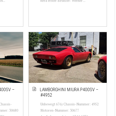
i...
nera erster Besitzer: Werner ...
400SV –
LAMBORGHINI MIURA P400SV –
#4952
Chassis-
Unbewegt 676) Chassis-Nummer: 4952
mer: 30680
Motoren-Nummer: 30677