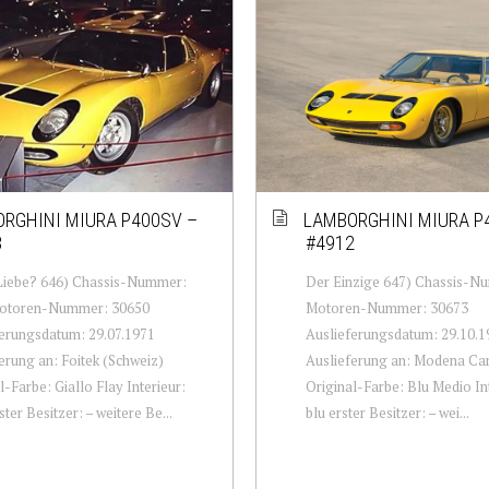
RGHINI MIURA P400SV –
LAMBORGHINI MIURA P
8
#4912
Liebe? 646) Chassis-Nummer:
Der Einzige 647) Chassis-N
otoren-Nummer: 30650
Motoren-Nummer: 30673
erungsdatum: 29.07.1971
Auslieferungsdatum: 29.10.1
erung an: Foitek (Schweiz)
Auslieferung an: Modena Ca
l-Farbe: Giallo Flay Interieur:
Original-Farbe: Blu Medio Int
ter Besitzer: – weitere Be...
blu erster Besitzer: – wei...