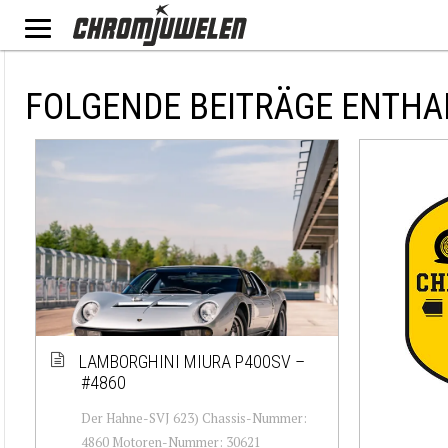
FOLGENDE BEITRÄGE ENTHA
LAMBORGHINI MIURA P400SV –
#4860
Der Hahne-SVJ 623) Chassis-Nummer:
4860 Motoren-Nummer: 30621