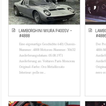
LAMBORGHINI MIURA P400SV –
LAMBO
#4888
#488
Eine eigenartige Geschichte 640) Chassis-
Der Pr
Nummer: 4888 Motoren-Nummer: 30632
4886 M
Auslieferungsdatum: 05.08.1971
Auslief
Auslieferung an: Voitures Paris Monceau
Auslief
Original-Farbe: Oro Metallizzato
Origina
Interieur: pelle ne...
nero er