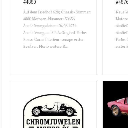
#4880
#487
Auf dem Friedhof 628) Chassis-Nummer:
Neue W
4880 Motoren-Nummer: 30636
Motore
Auslieferungsdatum: 04.06.1971
Auslief
Auslieferung an: S.E.A. Original-Farbe:
Auslief
Rosso Corsa Interieur: senape erster
Farbe: 
Besitzer: Florio weitere B...
erster 