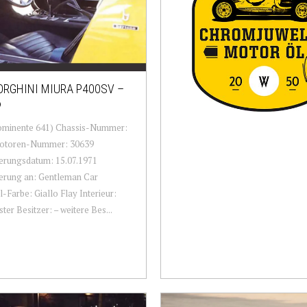
RGHINI MIURA P400SV –
6
ominente 641) Chassis-Nummer:
otoren-Nummer: 30639
erungsdatum: 15.07.1971
erung an: Gentleman Car
l-Farbe: Giallo Flay Interieur:
ster Besitzer: – weitere Bes...