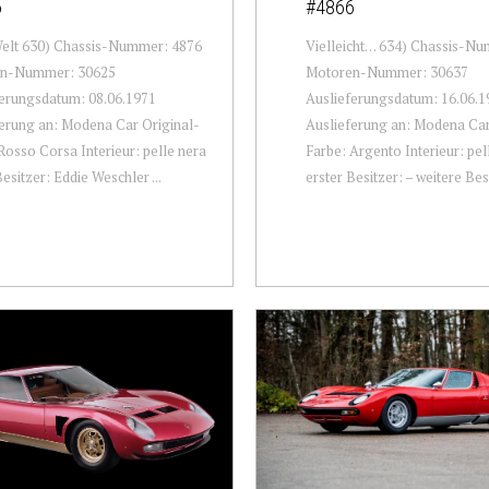
6
#4866
elt 630) Chassis-Nummer: 4876
Vielleicht… 634) Chassis-N
n-Nummer: 30625
Motoren-Nummer: 30637
erungsdatum: 08.06.1971
Auslieferungsdatum: 16.06.1
erung an: Modena Car Original-
Auslieferung an: Modena Car
Rosso Corsa Interieur: pelle nera
Farbe: Argento Interieur: pe
Besitzer: Eddie Weschler ...
erster Besitzer: – weitere Besi