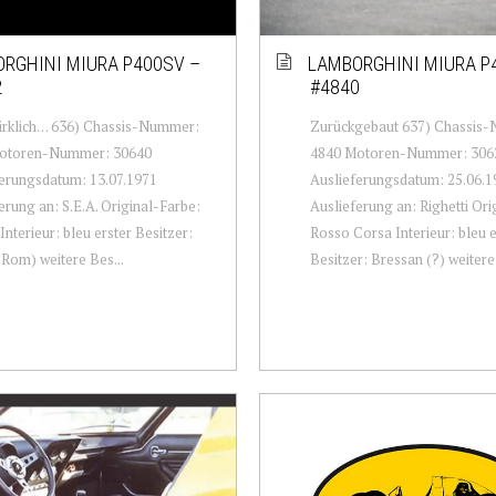
RGHINI MIURA P400SV –
LAMBORGHINI MIURA P
2
#4840
irklich… 636) Chassis-Nummer:
Zurückgebaut 637) Chassis
otoren-Nummer: 30640
4840 Motoren-Nummer: 306
erungsdatum: 13.07.1971
Auslieferungsdatum: 25.06.1
erung an: S.E.A. Original-Farbe:
Auslieferung an: Righetti Ori
Interieur: bleu erster Besitzer:
Rosso Corsa Interieur: bleu e
(Rom) weitere Bes...
Besitzer: Bressan (?) weitere .