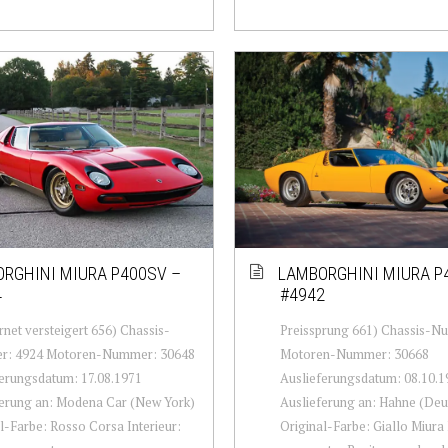
RGHINI MIURA P400SV –
LAMBORGHINI MIURA P
4
#4942
rnet versteigert 656) Chassis-
Preissprung 661) Chassis-N
: 4924 Motoren-Nummer: 30648
Motoren-Nummer: 30668
erungsdatum: 17.08.1971
Auslieferungsdatum: 08.10.1
ferung an: Modena Car (New York)
Auslieferung an: Hahne (Deu
l-Farbe: Rosso Corsa Interieur:
Original-Farbe: Giallo Miura 