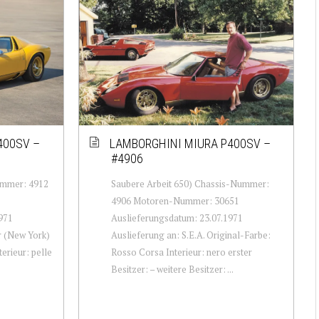
400SV –
LAMBORGHINI MIURA P400SV –
#4906
ummer: 4912
Saubere Arbeit 650) Chassis-Nummer:
4906 Motoren-Nummer: 30651
971
Auslieferungsdatum: 23.07.1971
r (New York)
Auslieferung an: S.E.A. Original-Farbe:
erieur: pelle
Rosso Corsa Interieur: nero erster
Besitzer: – weitere Besitzer: ...