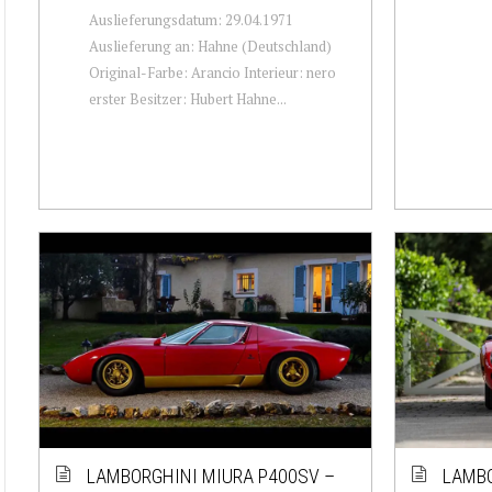
Auslieferungsdatum: 29.04.1971
Auslieferung an: Hahne (Deutschland)
Original-Farbe: Arancio Interieur: nero
erster Besitzer: Hubert Hahne...
LAMBORGHINI MIURA P400SV –
LAMBO