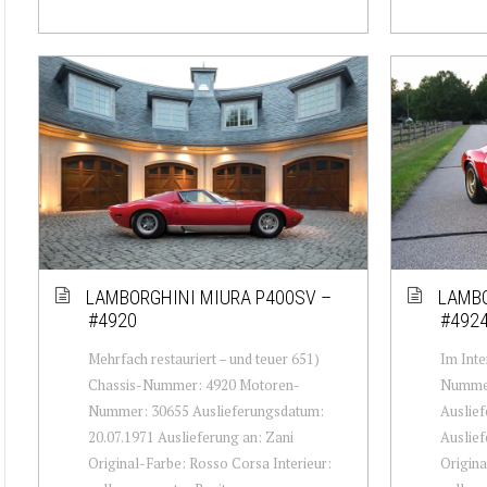
LAMBORGHINI MIURA P400SV –
LAMBO
#4920
#492
Mehrfach restauriert – und teuer 651)
Im Inte
Chassis-Nummer: 4920 Motoren-
Nummer
Nummer: 30655 Auslieferungsdatum:
Auslief
20.07.1971 Auslieferung an: Zani
Auslie
Original-Farbe: Rosso Corsa Interieur:
Origina