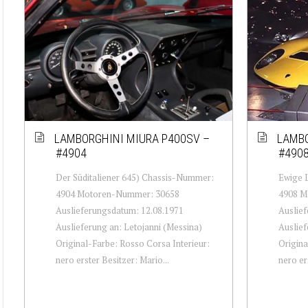
LAMBORGHINI MIURA P400SV –
LAMBO
#4904
#490
Der Süditaliener 645) Chassis-Nummer:
Ewige 
4904 Motoren-Nummer: 30658
4908 M
Auslieferungsdatum: 12.08.1971
Auslief
Auslieferung an: Letojanni (Messina)
Auslief
Original-Farbe: Rosso Corsa Interieur:
Origina
nero erster Besitzer: Mario...
nero ers