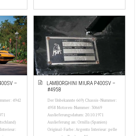
400SV –
LAMBORGHINI MIURA P400SV –
#4958
ummer: 4942
Der Unbekannte 669) Chassis-Nummer:
4958 Motoren-Nummer: 30669
971
Auslieferungsdatum: 20.10.1971
tschland)
Auslieferung an: Ornilla (Spanien)
Interieur:
Original-Farbe: Argento Interieur: pelle