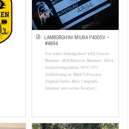
LAMBORGHINI MIURA P400SV –
#4894
Das wahre Schnäppchen? 643) Chassis-
Nummer: 4894 Motoren-Nummer: 30654
Auslieferungsdatum: 09.07.1971
Auslieferung an: Mark 3 (Pescara)
Original-Farbe: Nero Cangiante
Interieur: nero erster Besitzer:...