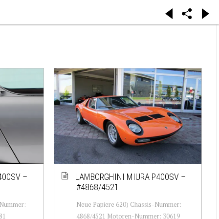
400SV –
LAMBORGHINI MIURA P400SV –
#4868/4521
-Nummer:
Neue Papiere 620) Chassis-Nummer:
81
4868/4521 Motoren-Nummer: 30619