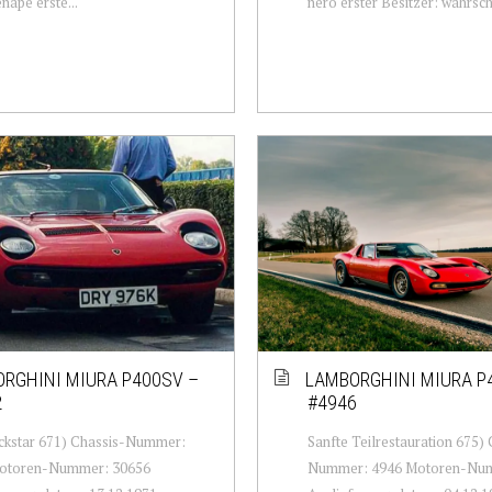
nape erste...
nero erster Besitzer: wahrsche
RGHINI MIURA P400SV –
LAMBORGHINI MIURA P
2
#4946
ckstar 671) Chassis-Nummer:
Sanfte Teilrestauration 675) 
otoren-Nummer: 30656
Nummer: 4946 Motoren-Num