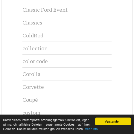
CHRYSLER NEW YORKER - 1940
1940-1942
#cj-id_3217
Damit dieses Internetportal ordnungsgemäß funktioniert, legen
Verstanden!
wir manchmal kleine Dateien – sogenannte Cookies – auf Ihrem
Gerät ab. Das ist bei den meisten großen Websites üblich.
Mehr Info