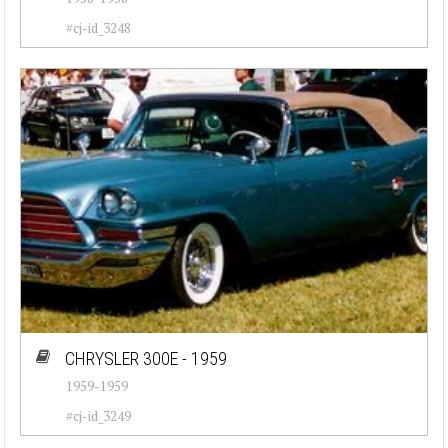
#cj-id_3248
CHRYSLER 300E - 1959
1959-1959
#cj-id_3249