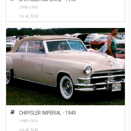
1990-1993
#cj-id_3242
CHRYSLER IMPERIAL - 1949
1949-1954
#cj-id_3241