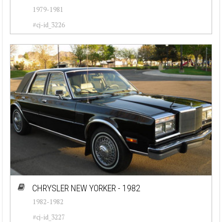
1979-1981
#cj-id_3226
CHRYSLER NEW YORKER - 1982
1982-1982
#cj-id_3227