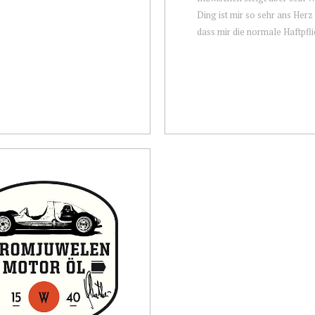
Ding ist mir so sehr ans Her
dass mir die normale Haftpflic