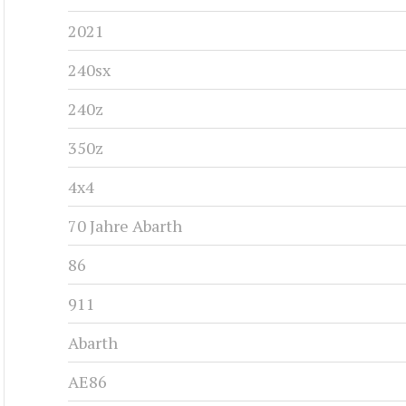
2021
240sx
240z
350z
4x4
70 Jahre Abarth
86
911
Abarth
AE86