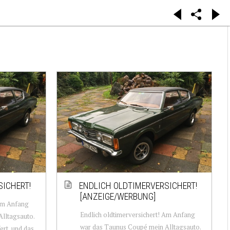
SICHERT!
ENDLICH OLDTIMERVERSICHERT!
[ANZEIGE/WERBUNG]
 Am Anfang
Endlich oldtimerversichert! Am Anfang
lltagsauto.
war das Taunus Coupé mein Alltagsauto.
ert, und das