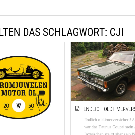
LTEN DAS SCHLAGWORT: CJI
ENDLICH OLDTIMERVER
Endlich oldtimerversichert!
war das Taunus Coupé mein A
Inzwischen steigt aber sein W