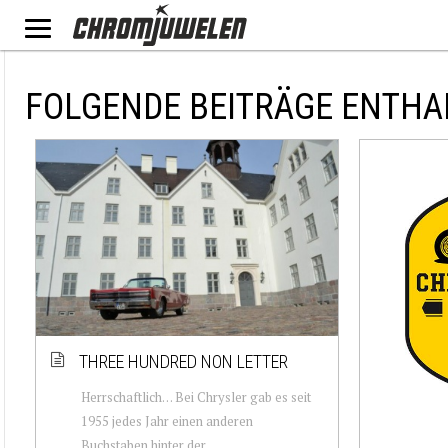
FOLGENDE BEITRÄGE ENTHA
THREE HUNDRED NON LETTER
Herrschaftlich… Bei Chrysler gab es seit
1955 jedes Jahr einen anderen
Buchstaben hinter der