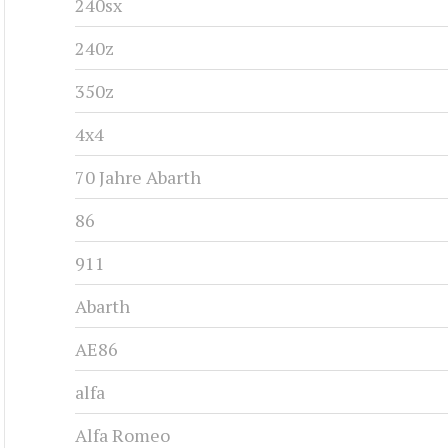
240sx
240z
350z
4x4
70 Jahre Abarth
86
911
Abarth
AE86
alfa
Alfa Romeo