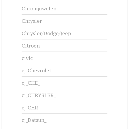
Chromjuwelen
Chrysler
Chrysler/Dodge/Jeep
Citroen
civic
cj_Chevrolet_
cj_CHE_
cj_CHRYSLER_
cj_CHR_
cj_Datsun_