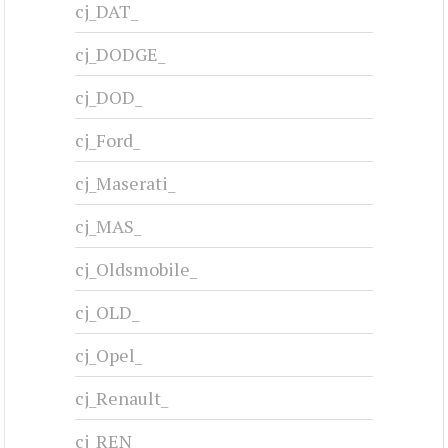
cj_DAT_
cj_DODGE_
cj_DOD_
cj_Ford_
cj_Maserati_
cj_MAS_
cj_Oldsmobile_
cj_OLD_
cj_Opel_
cj_Renault_
cj_REN_