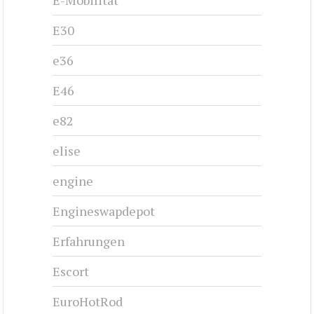
E-Mobilität
E30
e36
E46
e82
elise
engine
Engineswapdepot
Erfahrungen
Escort
EuroHotRod