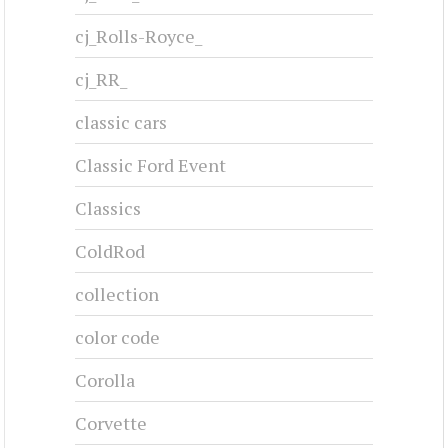
cj_Rolls-Royce_
cj_RR_
classic cars
Classic Ford Event
Classics
ColdRod
collection
color code
Corolla
Corvette