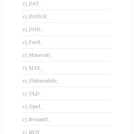
cj_DAT_
cj_DODGE_
cj_DOD_
cj_Ford_
cj_Maserati_
cj_MAS_
cj_Oldsmobile_
cj_OLD_
cj_Opel_
cj_Renault_
cj_REN_