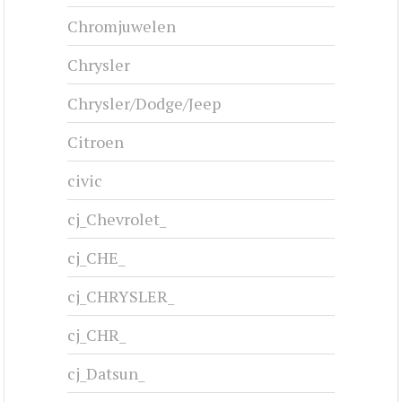
Chromjuwelen
Chrysler
Chrysler/Dodge/Jeep
Citroen
civic
cj_Chevrolet_
cj_CHE_
cj_CHRYSLER_
cj_CHR_
cj_Datsun_