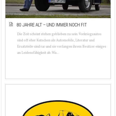
80 JAHRE ALT – UND IMMER NOCH FIT
Die Zeit scheint stehen geblieben zu sein. Vorkriegsautos
sind oft eher Kutschen als Automobile, Literatur und
Ersatzteile sind rar und sie verlangen ihrem Besitzer einiges
an Leidensfähigkeit ab. Wa...