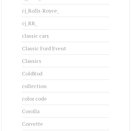
cj_Rolls-Royce_
cj_RR_
classic cars
Classic Ford Event
Classics
ColdRod
collection
color code
Corolla
Corvette