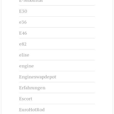
E-Mobilität
E30
e36
E46
e82
elise
engine
Engineswapdepot
Erfahrungen
Escort
EuroHotRod