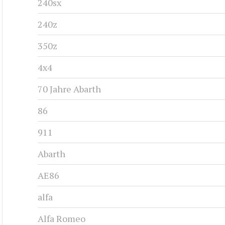
240sx
240z
350z
4x4
70 Jahre Abarth
86
911
Abarth
AE86
alfa
Alfa Romeo