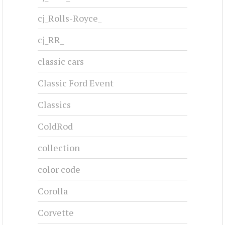
cj_Rolls-Royce_
cj_RR_
classic cars
Classic Ford Event
Classics
ColdRod
collection
color code
Corolla
Corvette