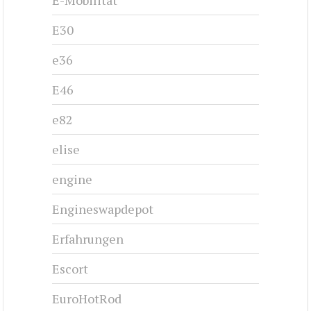
E-Mobilität
E30
e36
E46
e82
elise
engine
Engineswapdepot
Erfahrungen
Escort
EuroHotRod