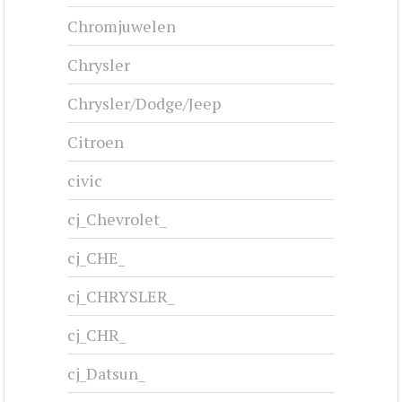
Chromjuwelen
Chrysler
Chrysler/Dodge/Jeep
Citroen
civic
cj_Chevrolet_
cj_CHE_
cj_CHRYSLER_
cj_CHR_
cj_Datsun_