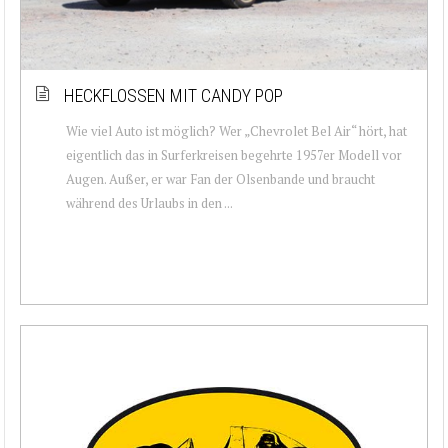
HECKFLOSSEN MIT CANDY POP
Wie viel Auto ist möglich? Wer „Chevrolet Bel Air“ hört, hat
eigentlich das in Surferkreisen begehrte 1957er Modell vor
Augen. Außer, er war Fan der Olsenbande und braucht
während des Urlaubs in den ...