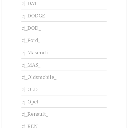
cj_DAT_
cj_DODGE_
cj_DOD_
cj_Ford_
cj_Maserati_
cj_MAS_
cj_Oldsmobile_
cj_OLD_
cj_Opel_
cj_Renault_
cj_REN_