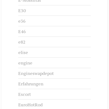
E-Mobilität
E30
e36
E46
e82
elise
engine
Engineswapdepot
Erfahrungen
Escort
EuroHotRod