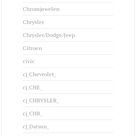
Chromjuwelen
Chrysler
Chrysler/Dodge/Jeep
Citroen
civic
cj_Chevrolet_
cj_CHE_
cj_CHRYSLER_
cj_CHR_
cj_Datsun_