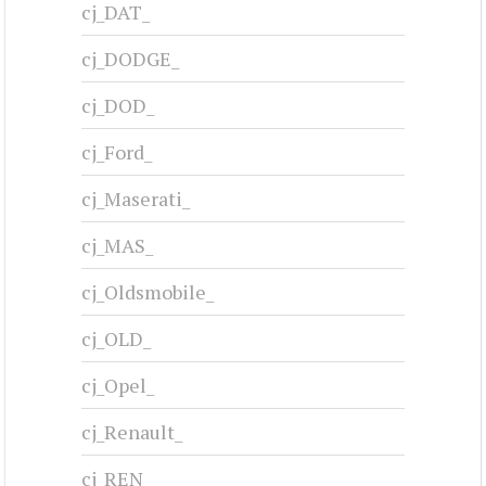
cj_DAT_
cj_DODGE_
cj_DOD_
cj_Ford_
cj_Maserati_
cj_MAS_
cj_Oldsmobile_
cj_OLD_
cj_Opel_
cj_Renault_
cj_REN_