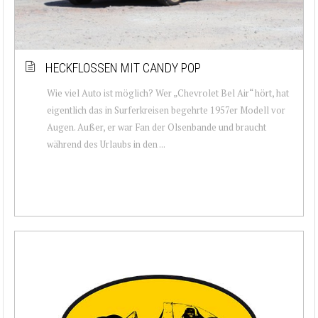
HECKFLOSSEN MIT CANDY POP
Wie viel Auto ist möglich? Wer „Chevrolet Bel Air“ hört, hat
eigentlich das in Surferkreisen begehrte 1957er Modell vor
Augen. Außer, er war Fan der Olsenbande und braucht
während des Urlaubs in den ...