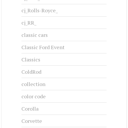
cj_Rolls-Royce_
cj_RR_
classic cars
Classic Ford Event
Classics
ColdRod
collection
color code
Corolla
Corvette