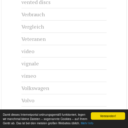
vented discs
Verbrauch
Vergleich
Veteranen
video
vignale
vimeo
Volkswagen
Volvo
vw
Damit dieses Internetportal ordnungsgemäß funktioniert, legen
Verstanden!
wir manchmal kleine Dateien – sogenannte Cookies – auf Ihrem
Gerät ab. Das ist bei den meisten großen Websites üblich.
Mehr Info