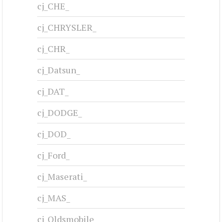
cj_CHE_
cj_CHRYSLER_
cj_CHR_
cj_Datsun_
cj_DAT_
cj_DODGE_
cj_DOD_
cj_Ford_
cj_Maserati_
cj_MAS_
cj_Oldsmobile_