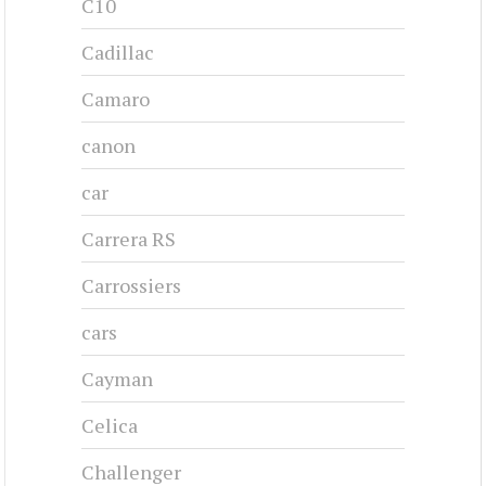
C10
Cadillac
Camaro
canon
car
Carrera RS
Carrossiers
cars
Cayman
Celica
Challenger