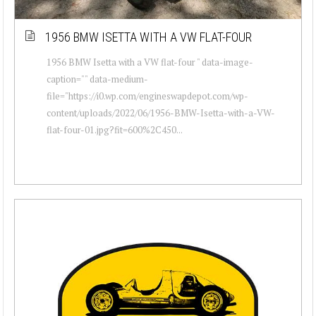
1956 BMW ISETTA WITH A VW FLAT-FOUR
1956 BMW Isetta with a VW flat-four " data-image-
caption="" data-medium-
file="https://i0.wp.com/engineswapdepot.com/wp-
content/uploads/2022/06/1956-BMW-Isetta-with-a-VW-
flat-four-01.jpg?fit=600%2C450...