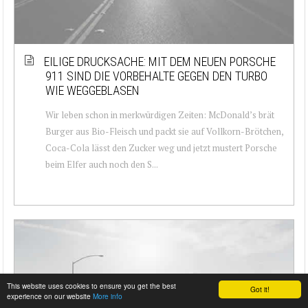
EILIGE DRUCKSACHE: MIT DEM NEUEN PORSCHE
911 SIND DIE VORBEHALTE GEGEN DEN TURBO
WIE WEGGEBLASEN
Wir leben schon in merkwürdigen Zeiten: McDonald’s brät
Burger aus Bio-Fleisch und packt sie auf Vollkorn-Brötchen,
Coca-Cola lässt den Zucker weg und jetzt mustert Porsche
beim Elfer auch noch den S...
This website uses cookies to ensure you get the best
Got it!
experience on our website
More info