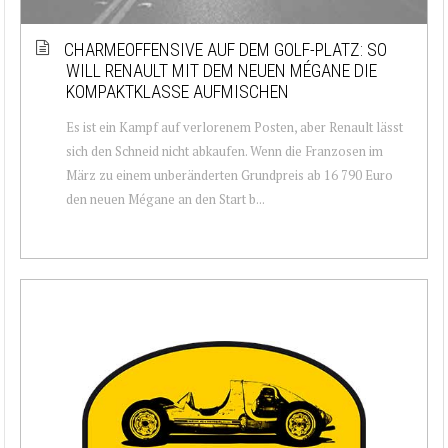
CHARMEOFFENSIVE AUF DEM GOLF-PLATZ: SO
WILL RENAULT MIT DEM NEUEN MÉGANE DIE
KOMPAKTKLASSE AUFMISCHEN
Es ist ein Kampf auf verlorenem Posten, aber Renault lässt
sich den Schneid nicht abkaufen. Wenn die Franzosen im
März zu einem unberänderten Grundpreis ab 16 790 Euro
den neuen Mégane an den Start b...