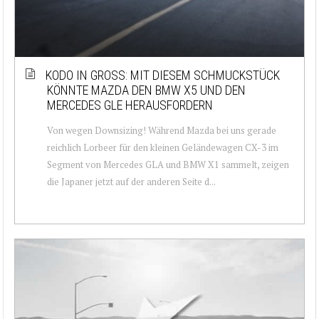
KODO IN GROSS: MIT DIESEM SCHMUCKSTÜCK K
ÖNNTE MAZDA DEN BMW X5 UND DEN M
ERCEDES GLE HERAUSFORDERN
Von wegen Downsizing! Während Mazda bei uns gerade
reichlich Lorbeer für den kleinen Geländewagen CX-3 im
Segment von Mercedes GLA und BMW X1 sammelt, zeigen
die Japaner jetzt auf der anderen Seite d...