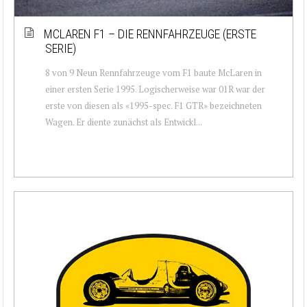
MCLAREN F1 – DIE RENNFAHRZEUGE (ERSTE
SERIE)
8 von 9 Neun Rennfahrzeuge vom F1 baute McLaren in
einer ersten Serie 1995. Logischerweise war 01R war der
erste von diesen als «1995-spec. F1 GTR» bezeichneten
Wagen. Er diente zunächst als Entwickl...