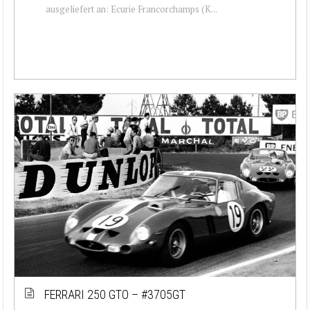
ausgeliefert an: Ecurie Francorchamps (K...
FERRARI 250 GTO – #3705GT