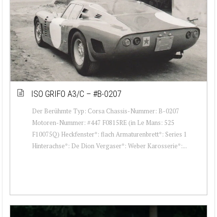
ISO GRIFO A3/C – #B-0207
Der Berühmte Typ: Corsa Chassis-Nummer: B-0207
Motoren-Nummer: #447 F0815RE (in Le Mans: 525
F10075Q) Heckfenster*: flach Armaturenbrett*: Series 1
Hinterachse*: De Dion Vergaser*: Weber Karosserie*:...