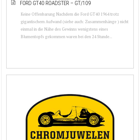
FORD GT40 ROADSTER – GT/109
Keine Offenbarung Nachdem die Ford GT40 1964 trotz
gigantischem Aufwand (siehe auch: Zusammenhänge ) nicht
einmal in die Nähe des Gewinns wenigstens eines
Blumentopfs gekommen waren bei den 24 Stunde...