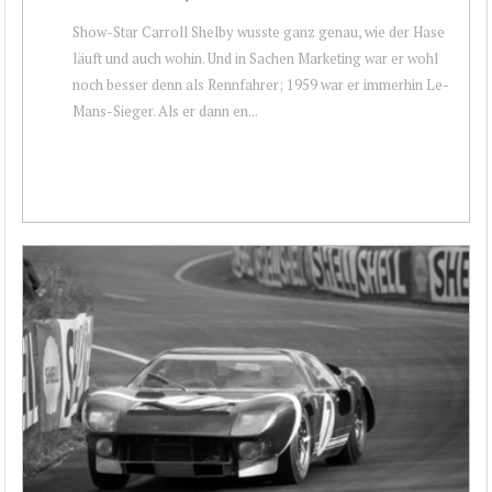
Show-Star Carroll Shelby wusste ganz genau, wie der Hase
läuft und auch wohin. Und in Sachen Marketing war er wohl
noch besser denn als Rennfahrer; 1959 war er immerhin Le-
Mans-Sieger. Als er dann en...