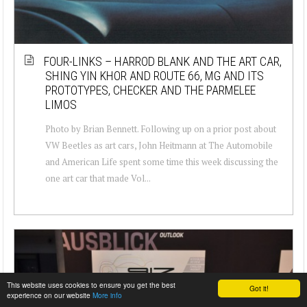
FOUR-LINKS – HARROD BLANK AND THE ART CAR,
SHING YIN KHOR AND ROUTE 66, MG AND ITS
PROTOTYPES, CHECKER AND THE PARMELEE
LIMOS
Photo by Brian Bennett. Following up on a prior post about
VW Beetles as art cars, John Heitmann at The Automobile
and American Life spent some time this week discussing the
one art car that made Vol...
This website uses cookies to ensure you get the best
Got it!
experience on our website
More info