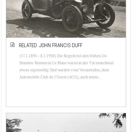
RELATED: JOHN FRANCIS DUFF
(17.1.1895 – 8.1.1958) Die Regeln bei den frühen 24-
Stunden-Rennen in Le Mans waren in der Tat manchmal
etwas eigenwillig. Und wurden vom Veranstalter, dem
Automobile Club de l’Ouest (ACO), auch imme...