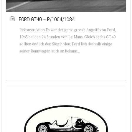
FORD GT40 – P/1004/1084
Rekonstruktion Es war der ganz grosse Angriff von Ford,
1965 bei den 24 Stunden von Le Mans. Gleich sechs GT40
sollten endlich den Sieg holen, Ford lieh deshalb einige
seiner Rennwagen auch an bekann...