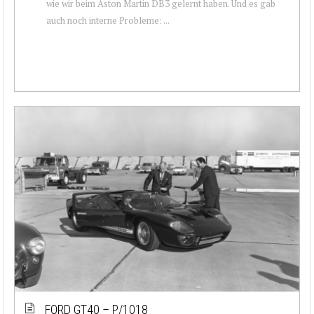
wie wir beim Aston Martin DB3 gelernt haben. Und es gab
auch noch interne Probleme: ...
FORD GT40 – P/1018