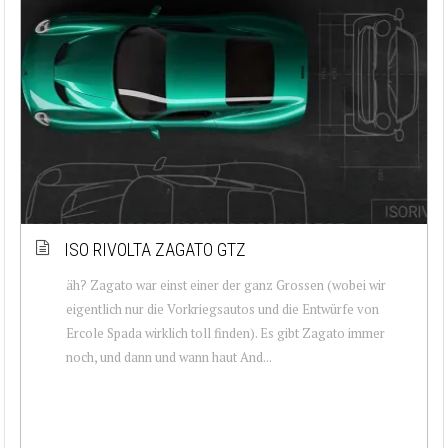
ISO RIVOLTA ZAGATO GTZ
äh? Zagato war einst einer der ganz Grossen (wobei wir
eigentlich nur die Vorkriegsautos und die Entwürfe von
Ercole Spada wirklich toll finden). Es gibt Zagato immer
noch, und dann und wann haut And...