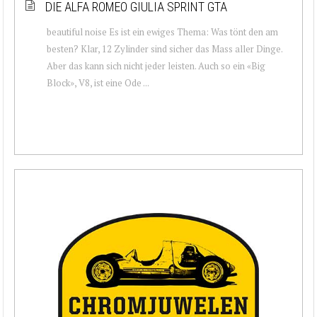
DIE ALFA ROMEO GIULIA SPRINT GTA
beautiful noise Es ist ein ewiges Thema: Was tönt den am
besten? Klar, 12 Zylinder sind sicher das Mass aller Dinge.
Aber das kann sich nicht jeder leisten. Auch so ein «Big
Block», V8, ist eine Ode ...