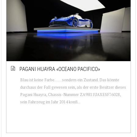
PAGANI HUAYRA «OCEANO PACIFICO»
Blau ist keine Farbe… … sondern ein Zustand. Das könnte
durchaus der Fall gewesen sein, als der erste Besitzer dieses
Pagani Huayra, Chassis-Nummer ZA9H11UAXESF76028,
sein Fahrzeug im Jahr 2014 konfi...