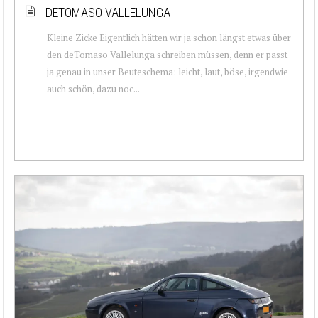
DETOMASO VALLELUNGA
Kleine Zicke Eigentlich hätten wir ja schon längst etwas über
den deTomaso Vallelunga schreiben müssen, denn er passt
ja genau in unser Beuteschema: leicht, laut, böse, irgendwie
auch schön, dazu noc...