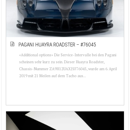
PAGANI HUAYRA ROADSTER – #76045
«Additional options» Die Service-Intervalle bei den Pagani
scheinen sehr kurz zu sein. Dieser Huayra Roadster,
Chassis-Nummer ZA9H12UAXJSF76045, wurde am 6. April
2019 mit 21 Meilen auf dem Tacho aus...