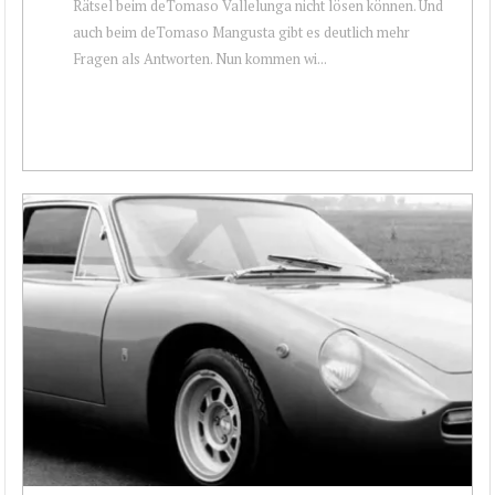
Rätsel beim deTomaso Vallelunga nicht lösen können. Und
auch beim deTomaso Mangusta gibt es deutlich mehr
Fragen als Antworten. Nun kommen wi...