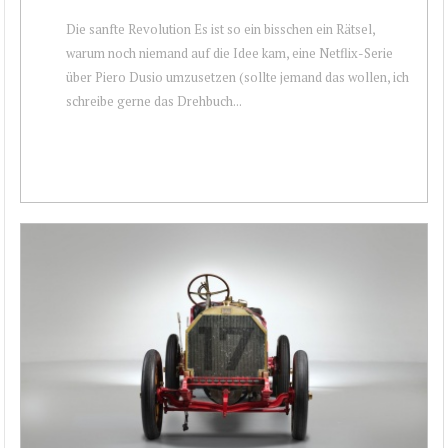
Die sanfte Revolution Es ist so ein bisschen ein Rätsel,
warum noch niemand auf die Idee kam, eine Netflix-Serie
über Piero Dusio umzusetzen (sollte jemand das wollen, ich
schreibe gerne das Drehbuch...