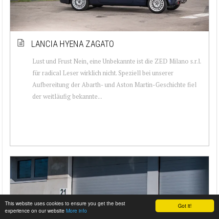
LANCIA HYENA ZAGATO
Lust und Frust Nein, eine Unbekannte ist die ZED Milano s.r.l.
für radical Leser wirklich nicht. Speziell bei unserer
Aufbereitung der Abarth- und Aston Martin-Geschichte fiel
der weitläufig bekannte...
This website uses cookies to ensure you get the best
Got it!
experience on our website
More info