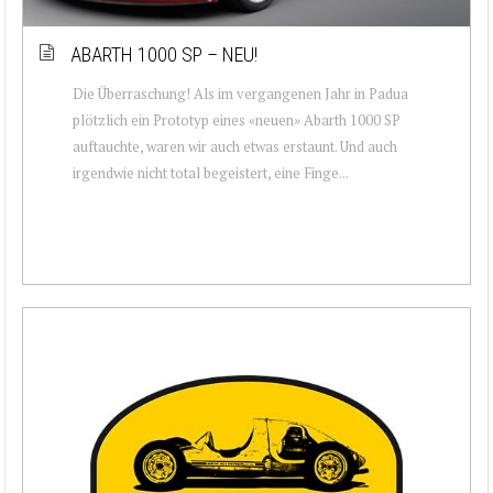
ABARTH 1000 SP – NEU!
Die Überraschung! Als im vergangenen Jahr in Padua
plötzlich ein Prototyp eines «neuen» Abarth 1000 SP
auftauchte, waren wir auch etwas erstaunt. Und auch
irgendwie nicht total begeistert, eine Finge...