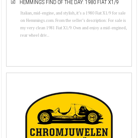
HEMMINGS FIND OF THE DAY: 1980 FIAT X1/9
Italian, mid-engine, and stylish, it’s a 1980 Fiat X1/9 for sale
on Hemmings.com. From the seller’s description: For sale is
my very clean 1981 Fiat X1/9. Own and enjoy a mid-engined,
rear wheel driv...