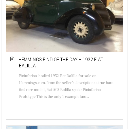
HEMMINGS FIND OF THE DAY – 1932 FIAT
BALILLA
Pininfarina-bodied 1932 Fiat Balilla for sale on
Hemmings.com. From the seller’s description: a true barn
find rare model, Fiat 508 Balilla spider Pininfarina
Prototype.This is the only 1 example kno...