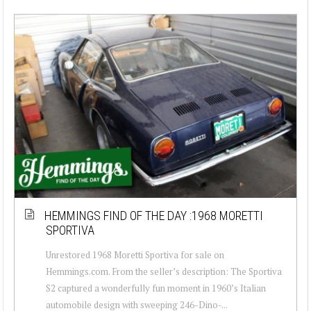
HEMMINGS FIND OF THE DAY :1968 MORETTI
SPORTIVA
Unrestored 1968 Moretti Sportiva for sale on
Hemmings.com. From the seller’s description: The Sportiva
S2 captured a wonderfully fun moment in 1960’s Italian
automobile design with sweeping 246-Dino-...