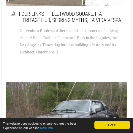
FOUR-LINKS – FLEETWOOD SQUARE, FIAT
HERITAGE HUB, SEBRING MYTHS, LA VIDA VESPA
On Ventura Boulevard there stands a commercial building
shaped like a Cadillac Fleetwood. Back in the Eighties, the
Los Angeles Times dug into the building’s history and its
architect’s intentions. A...
This website uses cookies to ensure you get the best
Got it!
experience on our website
More info