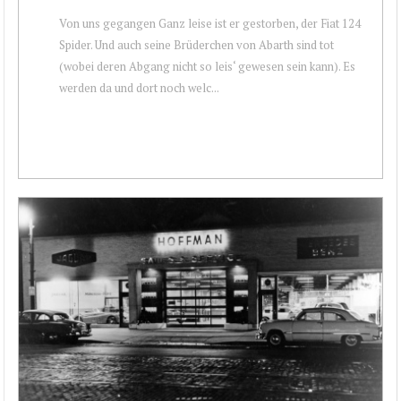
Von uns gegangen Ganz leise ist er gestorben, der Fiat 124
Spider. Und auch seine Brüderchen von Abarth sind tot
(wobei deren Abgang nicht so leis‘ gewesen sein kann). Es
werden da und dort noch welc...