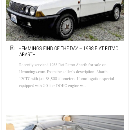
HEMMINGS FIND OF THE DAY – 1988 FIAT RITMO
ABARTH
Recently serviced 1988 Fiat Ritmo Abarth for sale on
Hemmings.com. From the seller’s description: Abarth
130TC with just 38,500 kilometers. Homologation special
equipped with 2.0 liter DOHC engine wi...