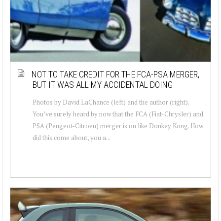
NOT TO TAKE CREDIT FOR THE FCA-PSA MERGER,
BUT IT WAS ALL MY ACCIDENTAL DOING
Photos by David LaChance (left) and the author (right).
You’ve surely heard by now that the FCA (Fiat-Chrysler) and
PSA (Peugeot-Citroen) merger is on like Donkey Kong. How
did this come about, you a...