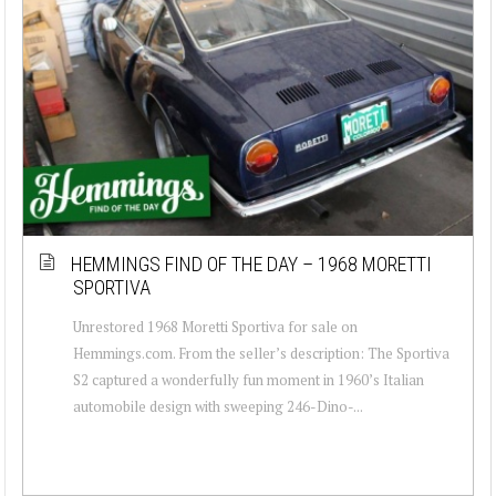
HEMMINGS FIND OF THE DAY – 1968 MORETTI
SPORTIVA
Unrestored 1968 Moretti Sportiva for sale on
Hemmings.com. From the seller’s description: The Sportiva
S2 captured a wonderfully fun moment in 1960’s Italian
automobile design with sweeping 246-Dino-...