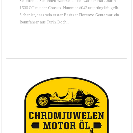
Schlafende Schönheit Wahrscheinlich war der Fiat Abarth
1300 OT mit der Chassis-Nummer #047 ursprünglich gelb.
Sicher ist, dass sein erster Besitzer Fiorenzo Genta war, ein
Rennfahrer aus Turin. Doch...