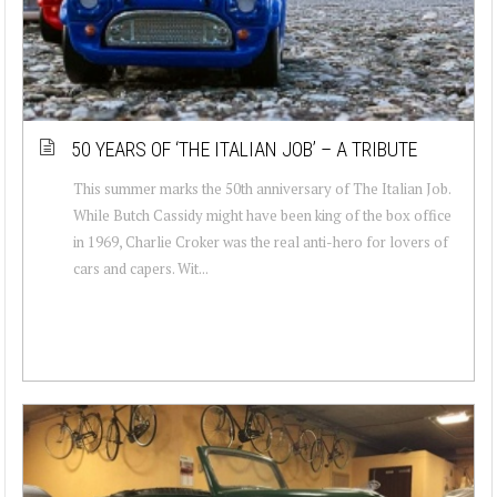
50 YEARS OF ‘THE ITALIAN JOB’ – A TRIBUTE
This summer marks the 50th anniversary of The Italian Job.
While Butch Cassidy might have been king of the box office
in 1969, Charlie Croker was the real anti-hero for lovers of
cars and capers. Wit...