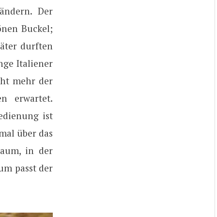
ändern. Der
önen Buckel;
äter durften
ge Italiener
cht mehr der
n erwartet.
edienung ist
nmal über das
Raum, in der
aum passt der