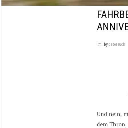
FAHRBE
ANNIV
by
peter ruch
Und nein, ma
dem Thron, 