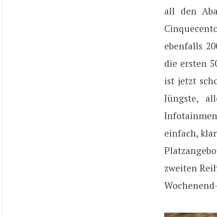
all den Ab
Cinquecento
ebenfalls 2
die ersten 
ist jetzt s
Jüngste, a
Infotainmen
einfach, kla
Platzangebo
zweiten Reih
Wochenend-E