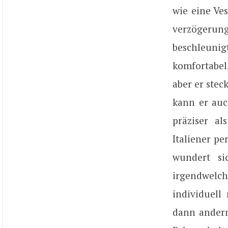
wie eine Ves
verzögerung
beschleunigt
komfortabel,
aber er ste
kann er auc
präziser al
Italiener p
wundert si
irgendwelch
individuell
dann andern