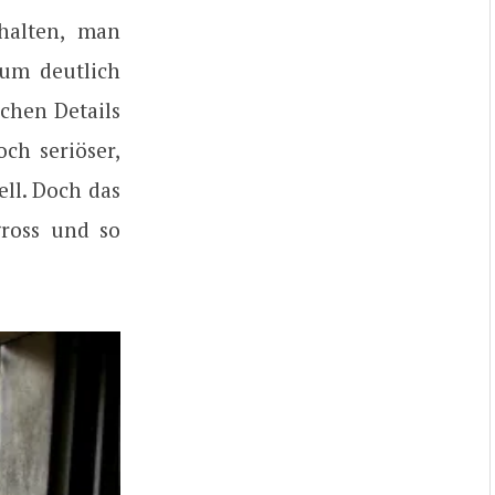
ehalten, man
dum deutlich
chen Details
ch seriöser,
ll. Doch das
gross und so