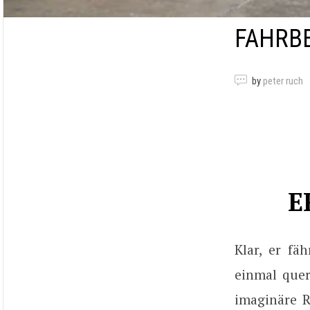
FAHRBE
by
peter ruch
E
Klar, er fä
einmal quer
imaginäre R