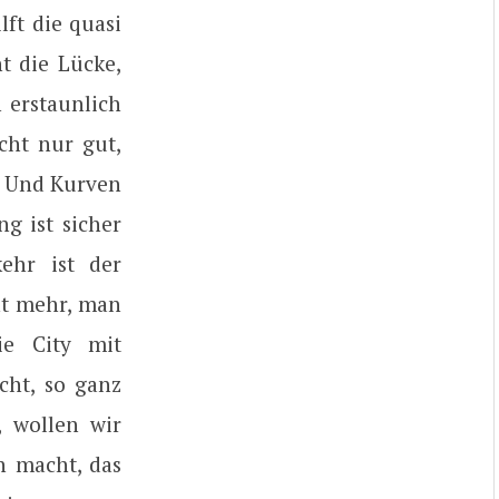
lft die quasi
t die Lücke,
h erstaunlich
icht nur gut,
. Und Kurven
g ist sicher
kehr ist der
ht mehr, man
ie City mit
cht, so ganz
, wollen wir
n macht, das