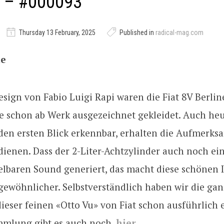
V – #000093
Thursday 13 February, 2025
Published in
radical-mag.com
he
sign von Fabio Luigi Rapi waren die Fiat 8V Berlin
ie schon ab Werk ausgezeichnet gekleidet. Auch he
 den ersten Blick erkennbar, erhalten die Aufmerksa
dienen. Dass der 2-Liter-Achtzylinder auch noch ei
lbaren Sound generiert, das macht diese schönen I
gewöhnlicher. Selbstverständlich haben wir die gan
ieser feinen «Otto Vu» von Fiat schon ausführlich e
mlung gibt es auch noch,
hier
.