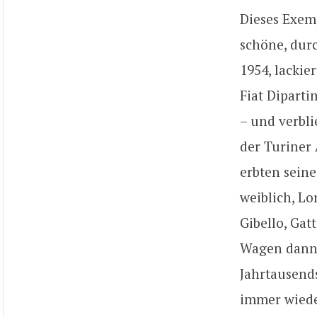
Dieses Exem
schöne, durc
1954, lackie
Fiat Dipart
– und verbli
der Turiner 
erbten seine
weiblich, Lo
Gibello, Gat
Wagen dann b
Jahrtausends
immer wiede