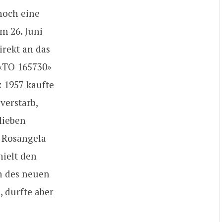
noch eine
m 26. Juni
irekt an das
 «TO 165730»
z 1957 kaufte
verstarb,
lieben
, Rosangela
hielt den
en des neuen
, durfte aber