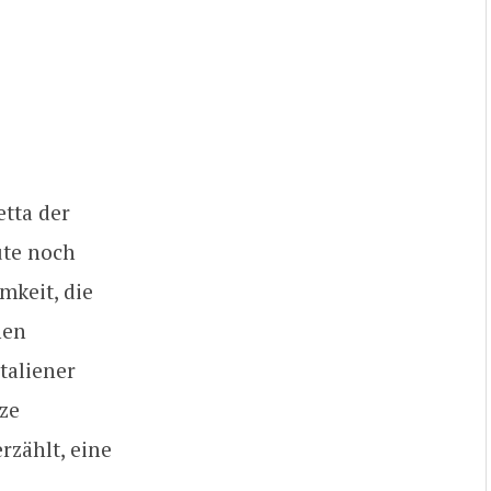
etta der
ute noch
mkeit, die
nen
taliener
ze
rzählt, eine