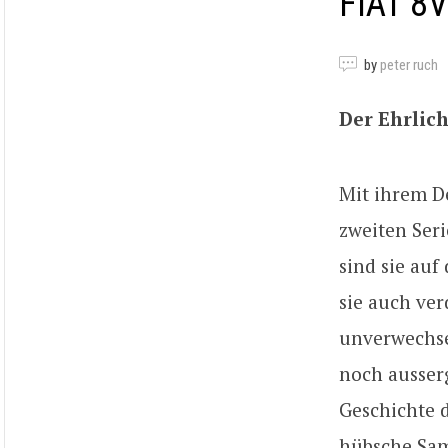
FIAT 8
by
peter ruch
Der Ehrlic
Mit ihrem De
zweiten Ser
sind sie auf
sie auch ver
unverwechse
noch ausser
Geschichte d
hübsche Sam