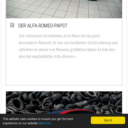
DER ALFA-ROMEO-PAPST
Die schönsten Geschichten Axel Marx ist ein ganz
besonderer Mensch. Er war ein berühmter Gefässchirurg und
arbeitete in einem von Nonnen geführten Spital. Er hat ­eine
absolut unglaubliche Alfa-Romeo...
This website uses cookies to ensure you get the best
Got it!
experience on our website
More info