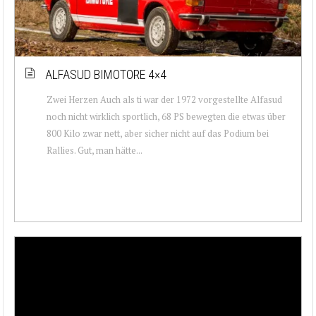
ALFASUD BIMOTORE 4×4
Zwei Herzen Auch als ti war der 1972 vorgestellte Alfasud
noch nicht wirklich sportlich, 68 PS bewegten die etwas über
800 Kilo zwar nett, aber sicher nicht auf das Podium bei
Rallies. Gut, man hätte...