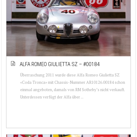
ALFA ROMEO GIULIETTA SZ – #00184
Überraschung 2011 wurde diese Alfa Romeo Giulietta SZ
«Coda Tronca» mit Chassis-Nummer AR10126.00184 schon
einmal angeboten, damals von RM Sotheby’s nicht verkauft.
Unterdessen verfügt der Alfa über ...