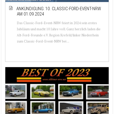
ANKÜNDIGUNG: 10. CLASSIC-FORD-EVENT-NRW
AM 01.09.2024
Das Classic-Ford-Event-NRW feiert in 2024 sein erstes
Jubiläum und macht 10 Jahre voll. Ganz herzlich laden die
Alt-Ford-Freunde e.V. Region Krefeld/linker Niederrhein
zum Classic-Ford-Event-NRW bei ...