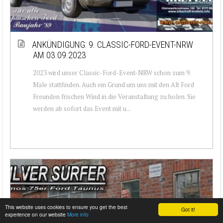
ANKÜNDIGUNG: 9. CLASSIC-FORD-EVENT-NRW
AM 03.09.2023
2023 wird unser Classic-Ford-Event-NRW schon zum 9.
Male stattfinden. Auch ein Grund um uns mit den Alt Ford
Freunden frischen Wind in die Veranstaltung zu holen. Sie
werden ab sofort das Event mit u...
This website uses cookies to ensure you get the best
Got it!
experience on our website
More info