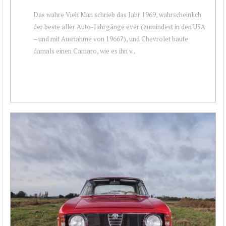
Das wahre Vieh Man schrieb das Jahr 1969, wahrscheinlich
der beste aller Auto-Jahrgänge ever (zumindest in den USA
– und mit Ausnahme von 1966?), und Chevrolet baute
damals einen Camaro, wie es ihn v...