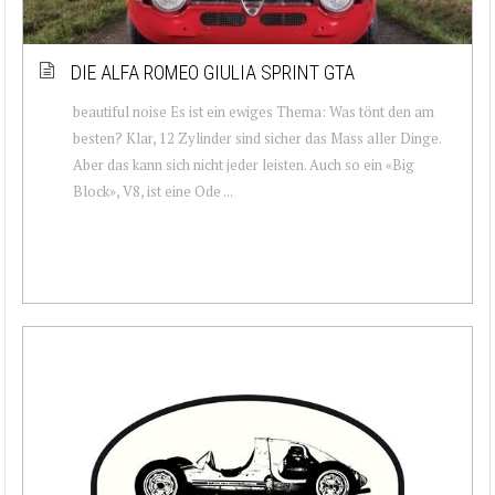
DIE ALFA ROMEO GIULIA SPRINT GTA
beautiful noise Es ist ein ewiges Thema: Was tönt den am
besten? Klar, 12 Zylinder sind sicher das Mass aller Dinge.
Aber das kann sich nicht jeder leisten. Auch so ein «Big
Block», V8, ist eine Ode ...