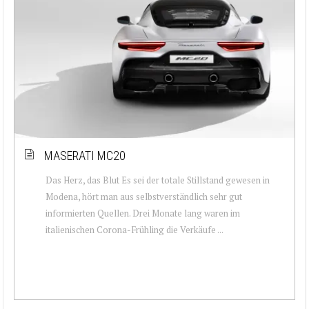
MASERATI MC20
Das Herz, das Blut Es sei der totale Stillstand gewesen in
Modena, hört man aus selbstverständlich sehr gut
informierten Quellen. Drei Monate lang waren im
italienischen Corona-Frühling die Verkäufe ...