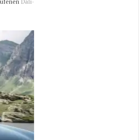
laufenen
Dali-