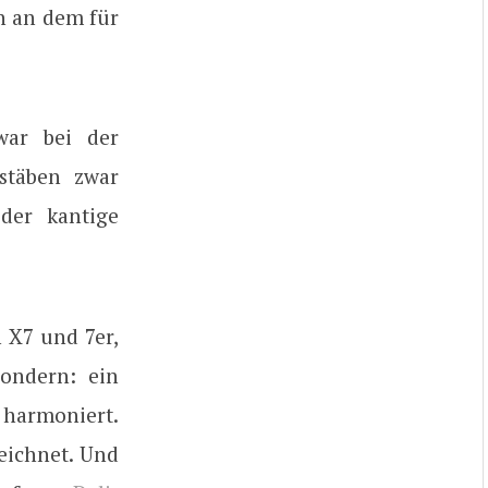
n an dem für
war bei der
stäben zwar
der kantige
n X7 und 7er,
ondern: ein
 harmoniert.
zeichnet. Und