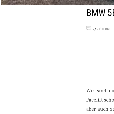
BMW 5E
by
peter ruch
Wir sind e
Facelift sch
aber auch z