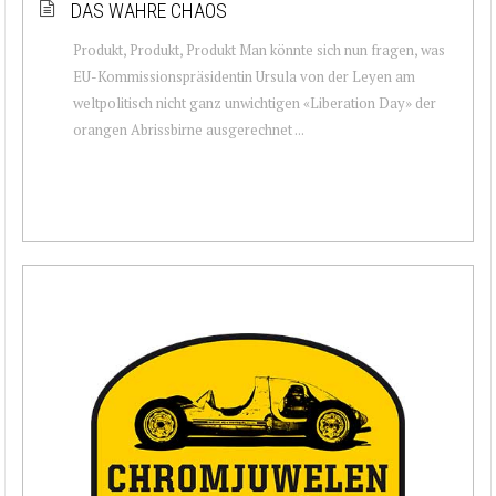
DAS WAHRE CHAOS
Produkt, Produkt, Produkt Man könnte sich nun fragen, was
EU-Kommissionspräsidentin Ursula von der Leyen am
weltpolitisch nicht ganz unwichtigen «Liberation Day» der
orangen Abrissbirne ausgerechnet ...