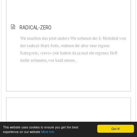
RADICAL-ZERO
Wir machen das jetzt anders Wir nehmen die E-Mobilität von
der radical-Start-Seite, widmen ihr aber eine eigene
Kategorie, «zero» (wir hatten da ja mal ein eigenes Heft
dafür erfunden, vor bald einem...
This website uses cookies to ensure you get the best
Got it!
experience on our website
More info