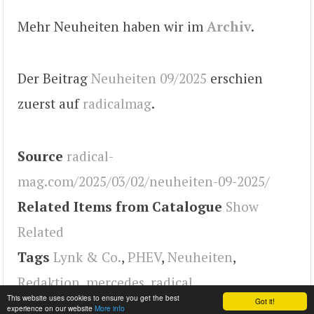
Mehr Neuheiten haben wir im
Archiv
.
Der Beitrag
Neuheiten 09/2025
erschien
zuerst auf
radicalmag
.
Source
radical-
mag.com/2025/03/02/neuheiten-09-2025/
Related Items from Catalogue
Show
Related
Tags
Lynk & Co.
,
PHEV
,
Neuheiten
,
Redaktion
,
mercedes
,
radical
This website uses cookies to ensure you get the best
Got it!
experience on our website
More info