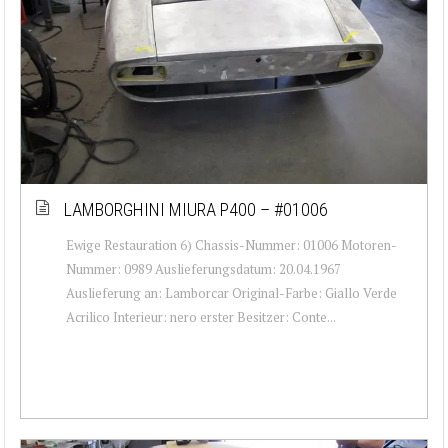
LAMBORGHINI MIURA P400 – #01006
Ewige Restauration 6) Chassis-Nummer: 01006 Motoren-
Nummer: 0989 Auslieferungsdatum: 20.04.1967
Auslieferung an: Lamborcar Original-Farbe: Giallo Verde
Acrilico Interieur: nero erster Besitzer: Conte...