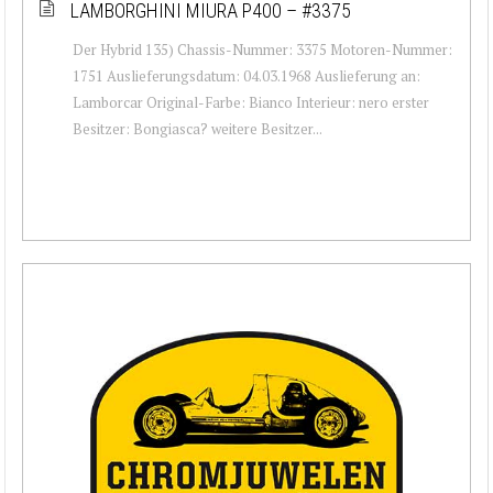
LAMBORGHINI MIURA P400 – #3375
Der Hybrid 135) Chassis-Nummer: 3375 Motoren-Nummer:
1751 Auslieferungsdatum: 04.03.1968 Auslieferung an:
Lamborcar Original-Farbe: Bianco Interieur: nero erster
Besitzer: Bongiasca? weitere Besitzer...