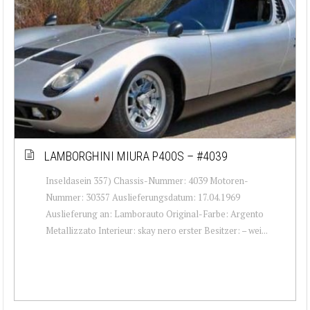
LAMBORGHINI MIURA P400S – #4039
Inseldasein 357) Chassis-Nummer: 4039 Motoren-
Nummer: 30357 Auslieferungsdatum: 17.04.1969
Auslieferung an: Lamborauto Original-Farbe: Argento
Metallizzato Interieur: skay nero erster Besitzer: – wei...