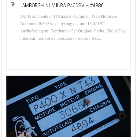
LAMBORGHINI MIURA P400SV – #4886
Der Prominente 641) Chassis-Nummer: 4886 Motoren-
Nummer: 30639 Auslieferungsdatum: 15.07.1971
Auslieferung an: Gentleman Car Original-Farbe: Giallo Flay
Interieur: nero erster Besitzer: – weitere Bes...