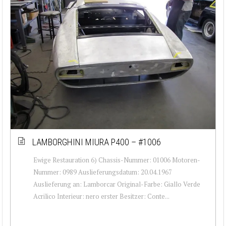
LAMBORGHINI MIURA P400 – #1006
Ewige Restauration 6) Chassis-Nummer: 01006 Motoren-
Nummer: 0989 Auslieferungsdatum: 20.04.1967
Auslieferung an: Lamborcar Original-Farbe: Giallo Verde
Acrilico Interieur: nero erster Besitzer: Conte...