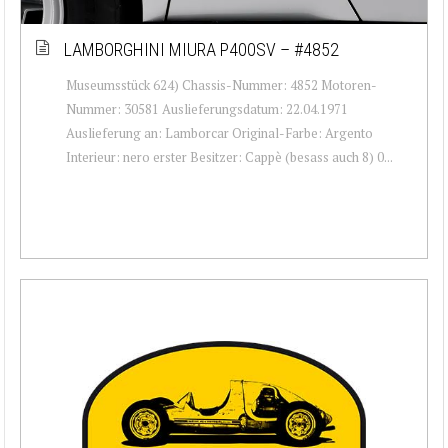
LAMBORGHINI MIURA P400SV – #4852
Museumsstück 624) Chassis-Nummer: 4852 Motoren-
Nummer: 30581 Auslieferungsdatum: 22.04.1971
Auslieferung an: Lamborcar Original-Farbe: Argento
Interieur: nero erster Besitzer: Cappè (besass auch 8) 0...