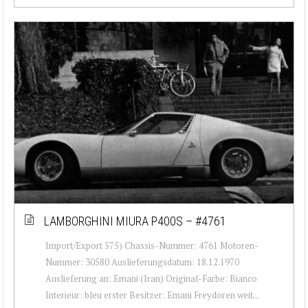
LAMBORGHINI MIURA P400S – #4761
Import/Export 575) Chassis-Nummer: 4761 Motoren-
Nummer: 30580 Auslieferungsdatum: 18.12.1970
Auslieferung an: Emani (Iran) Original-Farbe: Bianco
Interieur: bleu erster Besitzer: Emani Freydoren weit...