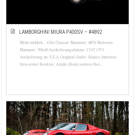
LAMBORGHINI MIURA P400SV – #4892
Nicht wirklich… 636) Chassis-Nummer: 4892 Motoren-
Nummer: 30640 Auslieferungsdatum: 13.07.1971
Auslieferung an: S.E.A. Original-Farbe: Bianco Interieur:
bleu erster Besitzer: Alcide (Rom) weitere Bes...