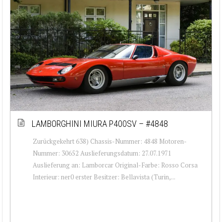
LAMBORGHINI MIURA P400SV – #4848
Zurückgekehrt 638) Chassis-Nummer: 4848 Motoren-
Nummer: 30652 Auslieferungsdatum: 27.07.1971
Auslieferung an: Lamborcar Original-Farbe: Rosso Corsa
Interieur: ner0 erster Besitzer: Bellavista (Turin,...