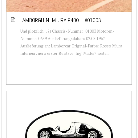
LAMBORGHINI MIURA P400 – #01003
Und plötzlich… 7) Chassis-Nummer: 01003 Motoren-
Nummer: 0659 Auslieferungsdatum: 02.08.1967
Auslieferung an: Lamborcar Original-Farbe: Rosso Miura
Interieur: nero erster Besitzer: Ing. Mattei? weiter...