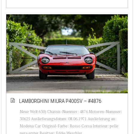
LAMBORGHINI MIURA P400SV – #4876
Neue Welt 630) Chassis-Nummer: 4876 Motoren-Nummer:
30625 Auslieferungsdatum: 08.06.1971 Auslieferung an:
Modena Car Original-Farbe: Rosso Corsa Interieur: pelle
nera erster Besitzer: Eddie Weschler ...