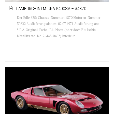
LAMBORGHINI MIURA P400SV – #4870
Der Edle 635) Chassis-Nummer: 4870 Motoren-Nummer:
30622 Auslieferungsdatum: 02.07.1971 Auslieferung an:
S.E.A. Original-Farbe: Blu Notte (oder doch Blu Ischia
Metallizzato, No. 2-443-040?) Interieur...