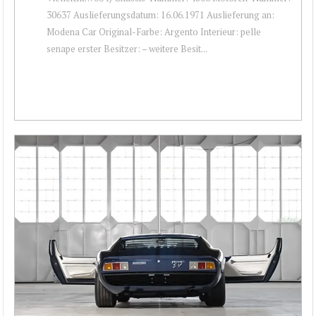
30637 Auslieferungsdatum: 16.06.1971 Auslieferung an:
Modena Car Original-Farbe: Argento Interieur: pelle
senape erster Besitzer: – weitere Besit...