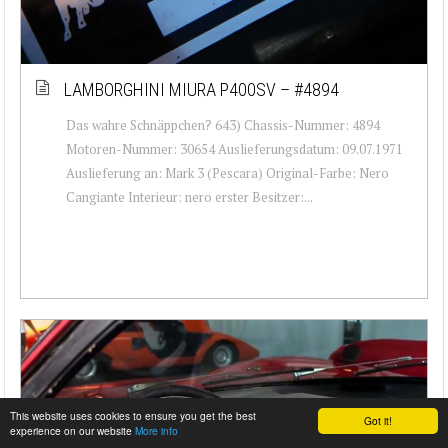
LAMBORGHINI MIURA P400SV – #4894
Das wahre Schnäppchen? 643) Chassis-Nummer: 4894
Motoren-Nummer: 30654 Auslieferungsdatum: 09.07.1971
Auslieferung an: Mark 3 (Pescara) Original-Farbe: Nero
Cangiante Interieur: nero erster Besitzer:...
This website uses cookies to ensure you get the best
Got it!
experience on our website
More info