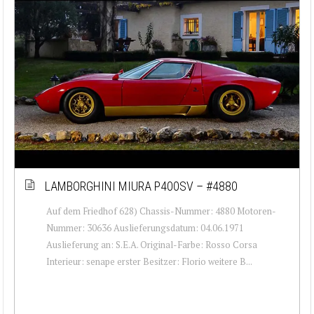
LAMBORGHINI MIURA P400SV – #4880
Auf dem Friedhof 628) Chassis-Nummer: 4880 Motoren-
Nummer: 30636 Auslieferungsdatum: 04.06.1971
Auslieferung an: S.E.A. Original-Farbe: Rosso Corsa
Interieur: senape erster Besitzer: Florio weitere B...