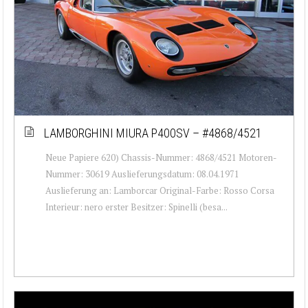
LAMBORGHINI MIURA P400SV – #4868/4521
Neue Papiere 620) Chassis-Nummer: 4868/4521 Motoren-
Nummer: 30619 Auslieferungsdatum: 08.04.1971
Auslieferung an: Lamborcar Original-Farbe: Rosso Corsa
Interieur: nero erster Besitzer: Spinelli (besa...