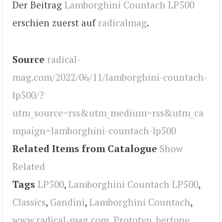
Der Beitrag
Lamborghini Countach LP500
erschien zuerst auf
radicalmag
.
Source
radical-
mag.com/2022/06/11/lamborghini-countach-
lp500/?
utm_source=rss&utm_medium=rss&utm_ca
mpaign=lamborghini-countach-lp500
Related Items from Catalogue
Show
Related
Tags
LP500
,
Lamborghini Countach LP500
,
Classics
,
Gandini
,
Lamborghini Countach
,
www.radical-mag.com
,
Prototyp
,
bertone
,