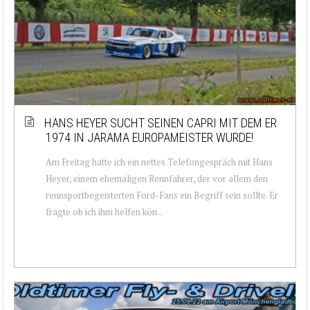
HANS HEYER SUCHT SEINEN CAPRI MIT DEM ER
1974 IN JARAMA EUROPAMEISTER WURDE!
Am Freitag hatte ich ein nettes Telefongespräch mit Hans
Heyer, einem ehemaligen Rennfahrer, der vor allem den
rennsportbegeisterten Ford-Fans ein Begriff sein sollte. Er
fragte ob ich ihm helfen kön...