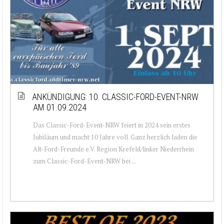
ANKÜNDIGUNG: 10. CLASSIC-FORD-EVENT-NRW
AM 01.09.2024
Das Classic-Ford-Event-NRW feiert in 2024 sein erstes
Jubiläum und macht 10 Jahre voll. Ganz herzlich laden die
Alt-Ford-Freunde e.V. Region Krefeld/linker Niederrhein
zum Classic-Ford-Event-NRW bei ...