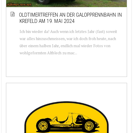
OLDTIMERTREFFEN AN DER GALOPPRENNBAHN IN
KREFELD AM 19. MAI 2024
Ich bin wieder da! Auch wenn ich letztes Jahr (fast) soweit
war alles hinzuschmeissen, war ich doch froh heute, nach
über einem halben Jahr, endlich mal wieder Fotos von
wohlgeformten Altblech zu mac...