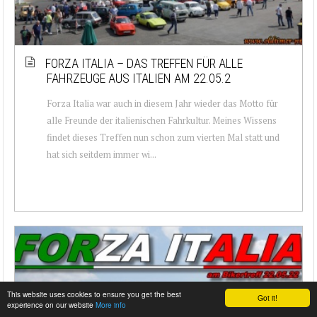
FORZA ITALIA – DAS TREFFEN FÜR ALLE
FAHRZEUGE AUS ITALIEN AM 22.05.2
Forza Italia war auch in diesem Jahr wieder das Motto für
alle Freunde der italienischen Fahrkultur. Meines Wissens
findet dieses Treffen nun schon zum vierten Mal statt und
hat sich seitdem immer wi...
This website uses cookies to ensure you get the best
Got it!
experience on our website
More info