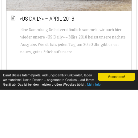
«US DAILY» – APRIL 2018
Eine Sammlung Selbstverständlich sammeln wir auch hier
wieder unsere «US Daily» – März 2018 heisst unsere nächste
Ausgabe. Wie üblich: jeden Tag um 20.20 Uhr gibt es ein
neues, gutes Stück auf unsere...
Damit dieses Internetportal ordnungsgemäß funktioniert, legen
Verstanden!
wir manchmal kleine Dateien – sogenannte Cookies – auf Ihrem
Gerät ab. Das ist bei den meisten großen Websites üblich.
Mehr Info