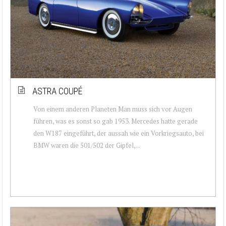
ASTRA COUPÉ
Von einem anderen Planeten Man muss sich vor Augen
führen, was es sonst so gab 1953. Mercedes hatte gerade
den W187 eingeführt, der aussah wie ein Vorkriegsauto, bei
BMW waren die 501/502 der Gipfel,...