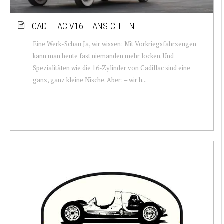
CADILLAC V16 – ANSICHTEN
Eine Werk-Schau Ja, wir wissen: Mit Vorkriegsfahrzeugen
kann man heute fast niemanden mehr locken. Und
Spezialitäten wie die 16-Zylinder von Cadillac sind eine
ganz, ganz kleine Nische. Aber: – wir h...