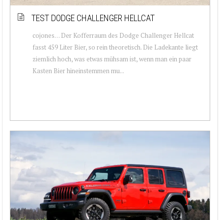
TEST DODGE CHALLENGER HELLCAT
cojones… Der Kofferraum des Dodge Challenger Hellcat
fasst 459 Liter Bier, so rein theoretisch. Die Ladekante liegt
ziemlich hoch, was etwas mühsam ist, wenn man ein paar
Kasten Bier hineinstemmen mu...