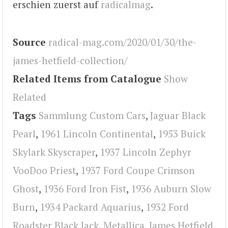
erschien zuerst auf
radicalmag
.
Source
radical-mag.com/2020/01/30/the-
james-hetfield-collection/
Related Items from Catalogue
Show
Related
Tags
Sammlung Custom Cars
,
Jaguar Black
Pearl
,
1961 Lincoln Continental
,
1953 Buick
Skylark Skyscraper
,
1937 Lincoln Zephyr
VooDoo Priest
,
1937 Ford Coupe Crimson
Ghost
,
1936 Ford Iron Fist
,
1936 Auburn Slow
Burn
,
1934 Packard Aquarius
,
1932 Ford
Roadster Black Jack
,
Metallica
,
James Hetfield
,