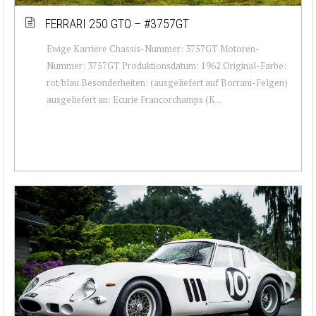
FERRARI 250 GTO – #3757GT
Ewige Karriere Chassis-Nummer: 3757GT Motoren-
Nummer: 3757GT Produktionsdatum: 1962 Original-Farbe:
rot/blau Besonderheiten: (ausgeliefert auf Borrani-Felgen)
ausgeliefert an: Ecurie Francorchamps (K...