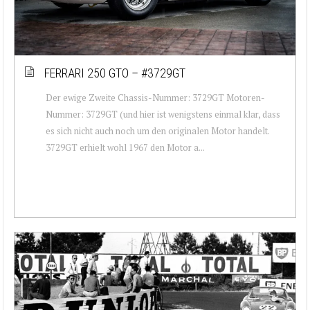
FERRARI 250 GTO – #3729GT
Der ewige Zweite Chassis-Nummer: 3729GT Motoren-
Nummer: 3729GT (und hier ist wenigstens einmal klar, dass
es sich nicht auch noch um den originalen Motor handelt.
3729GT erhielt wohl 1967 den Motor a...