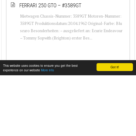
FERRARI 250 GTO – #3589GT
Mietwagen Chassis-Nummer: 3589GT Motoren-Nummer:
3589GT Produktionsdatum:20.04.1962 Original-Farbe: Blu
scuro Besonderheiten: – ausgeliefert an: Ecurie Endeavour
– Tommy Sopwith (Brighton) erster Bes...
This website uses cookies to ensure you get the best
Got it!
experience on our website
More info