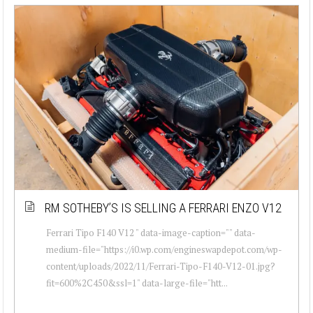
RM SOTHEBY’S IS SELLING A FERRARI ENZO V12
Ferrari Tipo F140 V12 " data-image-caption="" data-
medium-file="https://i0.wp.com/engineswapdepot.com/wp-
content/uploads/2022/11/Ferrari-Tipo-F140-V12-01.jpg?
fit=600%2C450&ssl=1" data-large-file="htt...