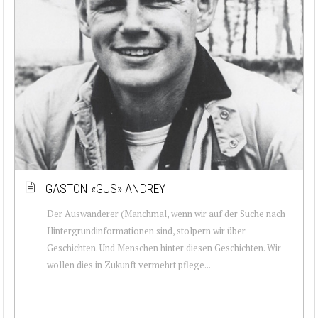
GASTON «GUS» ANDREY
Der Auswanderer (Manchmal, wenn wir auf der Suche nach
Hintergrundinformationen sind, stolpern wir über
Geschichten. Und Menschen hinter diesen Geschichten. Wir
wollen dies in Zukunft vermehrt pflege...