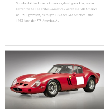
Spontanität der Linien «America», da ist ganz klar, wohin
Ferrari zielte. Die ersten «America» waren die 340 America
ab 1951 gewesen, es folgte 1952 der 342 America – und
1953 dann der 375 America. A...