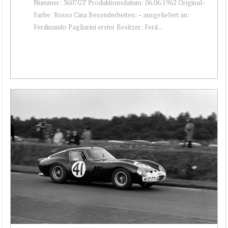
Nummer: 3607GT Produktionsdatum: 06.06.1962 Original-
Farbe: Rosso Cina Besonderheiten: – ausgeliefert an:
Ferdinando Pagliarini erster Besitzer: Ferd...