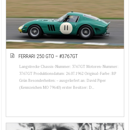
FERRARI 250 GTO – #3767GT
Langstrecke Chassis-Nummer: 3767GT Motoren-Nummer:
3767GT Produktionsdatum: 26.07.1962 Original-Farbe: BP
Grün Besonderheiten: – ausgeliefert an: David Piper
(Kennzeichen MO 79640) erster Besitzer: D...