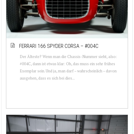
FERRARI 166 SPYDER CORSA – #004C
Der Älteste? Wenn man die Chassis-Nummer sieht, also:
#004C, dann ist etwas klar: Oh, das muss ein sehr frühes
Exemplar sein. Und ja, man darf – wahrscheinlich – davon
ausgehen, dass es sich bei dies...