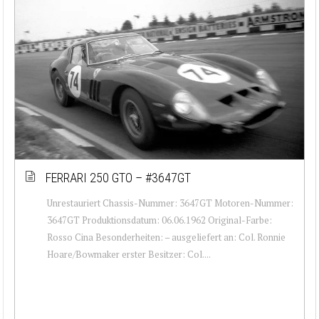
FERRARI 250 GTO – #3647GT
Unrestauriert Chassis-Nummer: 3647GT Motoren-Nummer:
3647GT Produktionsdatum: 06.06.1962 Original-Farbe:
Rosso Cina Besonderheiten: – ausgeliefert an: Col. Ronnie
Hoare/Bowmaker erster Besitzer: Col....