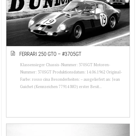
FERRARI 250 GTO – #3705GT
Klassensieger Chassis-Nummer: 3705GT Motoren-
Nummer: 3705GT Produktionsdatum: 14.06.1962 Original-
Farbe: rosso cina Besonderheiten: – ausgeliefert an: Jean
Guichet (Kennzeichen 77914 MO) erster Besit...