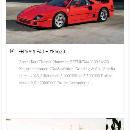
FERRARI F40 – #86620
Armer Kerl Chassis-Nummer: ZFFMN34A0L00 86620
Motorennummer: 23468 Auktion: Gooding & Co. , Amelia
Island 2023, Schätzpreis 3’000’000 bis 3’500’000 Dollar,
verkauft für 2’800’000 Dollar. Besonderes: ...