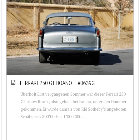
FERRARI 250 GT BOANO – #0639GT
Überholt Erst vergangenen Sommer war dieser Ferrari 250
GT «Low Roof», also gebaut bei Boano, unter den Hammer
gekommen. Er wurde damals von RM Sotheby’s angeboten,
Schätzpreis 800’000 bis 1’000’000 ...