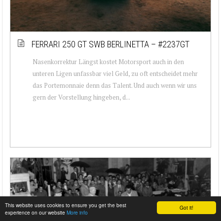
FERRARI 250 GT SWB BERLINETTA – #2237GT
Nasenkorrektur Längst kostet Motorsport auch in den
unteren Ligen unfassbar viel Geld, zu oft entscheidet mehr
das Portemonnaie denn das Talent. Und auch wenn wir uns
gern der Vorstellung hingeben, d...
This website uses cookies to ensure you get the best
Got it!
experience on our website
More info