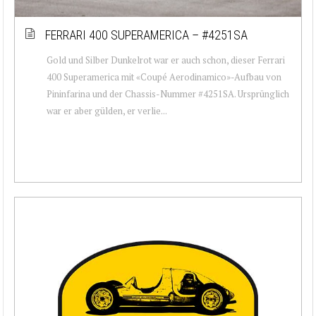
FERRARI 400 SUPERAMERICA – #4251SA
Gold und Silber Dunkelrot war er auch schon, dieser Ferrari
400 Superamerica mit «Coupé Aerodinamico»-Aufbau von
Pininfarina und der Chassis-Nummer #4251SA. Ursprünglich
war er aber gülden, er verlie...