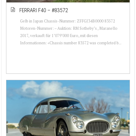
FERRARI F40 – #83572
Gelb in Japan Chassis-Nummer: ZFFGJ34B0000 83572
Motoren-Nummer: – Auktion: RM Sotheby’s , Maranello
2017, verkauft für 1’079’000 Euro, mit diesen
Informationen: «Chassis number 83572 was completed b...