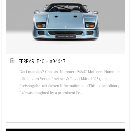
FERRARI F40 – #94647
Darf man das? Chassis-Nummer: 94647 Motoren-Nummer:
– Steht zum Verkauf bei Art & Revs (März 2025), keine
Preisangabe, mit diesen Informationen: «This extraordinary
F40 was imagined by a prominent Fe...