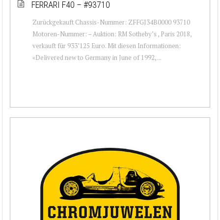
FERRARI F40 – #93710
Zurückgekauft Chassis-Nummer: ZFFGJ34B0000 93710
Motoren-Nummer: – Auktion: RM Sotheby’s , Paris 2018,
verkauft für 933’125 Euro. Mit diesen Informationen:
«Delivered new to Germany in June of 1992, ...