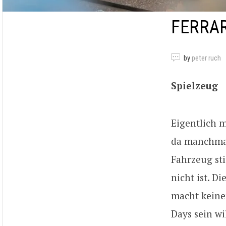
FERRAR
by
peter ruch
Spielzeug
Eigentlich m
da manchmal
Fahrzeug sti
nicht ist. D
macht keinen
Days sein wi