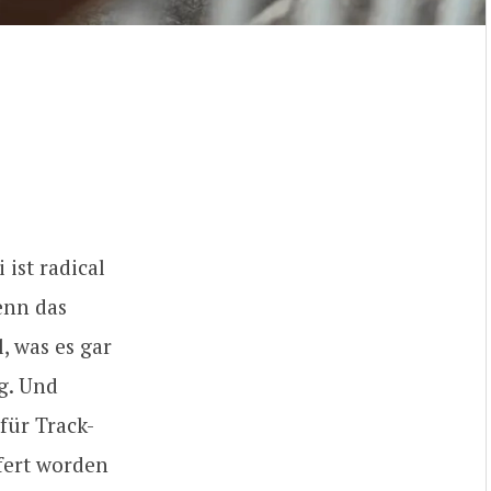
 ist radical
enn das
, was es gar
ig. Und
für Track-
efert worden