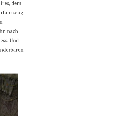
ires, dem
ührfahrzeug
en
ihn nach
ess. Und
wunderbaren