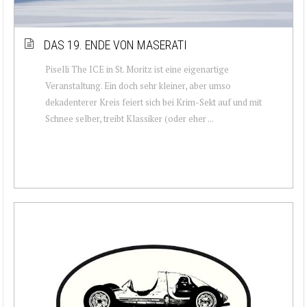
DAS 19. ENDE VON MASERATI
Piselli The ICE in St. Moritz ist eine eigenartige
Veranstaltung. Ein doch sehr kleiner, aber umso
dekadenterer Kreis feiert sich bei Krim-Sekt auf und mit
Schnee selber, treibt Klassiker (oder eher ...