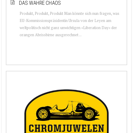
DAS WAHRE CHAOS
Produkt, Produkt, Produkt Man könnte sich nun fragen, was
EU-Kommissionspräsidentin Ursula von der Leyen am
weltpolitisch nicht ganz unwichtigen «Liberation Day» der
orangen Abrissbirne ausgerechnet ...