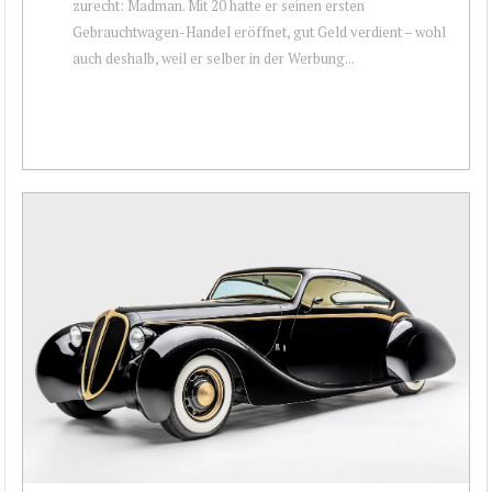
zurecht: Madman. Mit 20 hatte er seinen ersten
Gebrauchtwagen-Handel eröffnet, gut Geld verdient – wohl
auch deshalb, weil er selber in der Werbung...