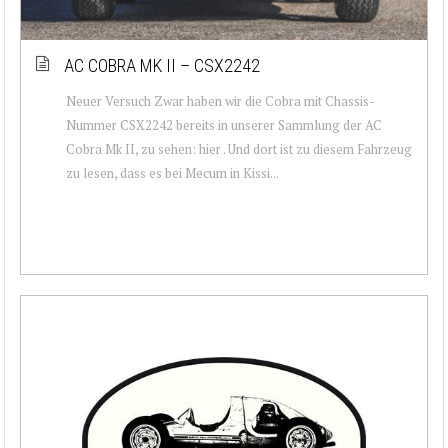
AC COBRA MK II – CSX2242
Neuer Versuch Zwar haben wir die Cobra mit Chassis-
Nummer CSX2242 bereits in unserer Sammlung der AC
Cobra Mk II, zu sehen: hier . Und dort ist zu diesem Fahrzeug
zu lesen, dass es bei Mecum in Kissi...