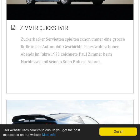
ZIMMER QUICKSILVER
Zuckerbäcker Servietten spielten schon immer eine grosse
Rolle in der Automobil-Geschichte. Eines wohl schönen
Abends im Jahre 1978 zeichnete Paul Zimmer beim
Nachtessen mit seinem Sohn Bob ein Autom...
This website uses cookies to ensure you get the best
Got it!
experience on our website
More info