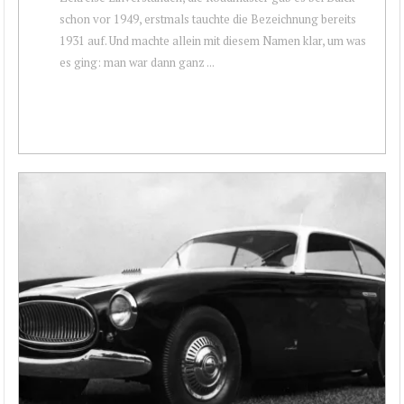
schon vor 1949, erstmals tauchte die Bezeichnung bereits
1931 auf. Und machte allein mit diesem Namen klar, um was
es ging: man war dann ganz ...