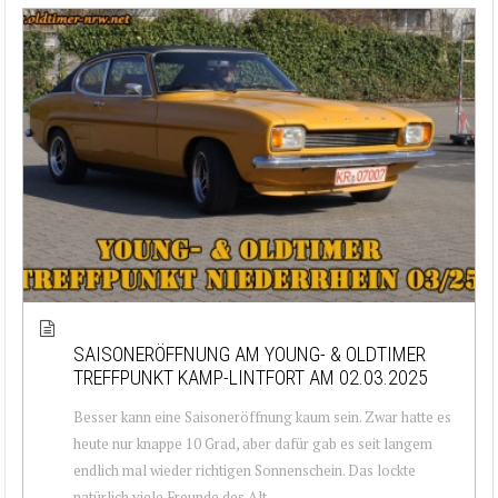
SAISONERÖFFNUNG AM YOUNG- & OLDTIMER
TREFFPUNKT KAMP-LINTFORT AM 02.03.2025
Besser kann eine Saisoneröffnung kaum sein. Zwar hatte es
heute nur knappe 10 Grad, aber dafür gab es seit langem
endlich mal wieder richtigen Sonnenschein. Das lockte
natürlich viele Freunde des Alt...