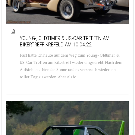
YOUNG-, OLDTIMER & US-CAR TREFFEN AM
BIKERTREFF KREFELD AM 10.04.22
Fast hätte ich heute auf dem Weg zum Young- Oldtimer &
US-Car Treffen am Bikertreff wieder umgedreht. Nach dem
Aufstehen schien die Sonne und es versprach wieder ein
toller Tag zu werden. Aber als ic...