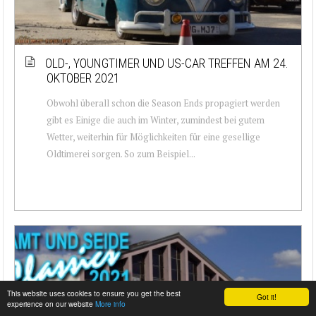
OLD-, YOUNGTIMER UND US-CAR TREFFEN AM 24.
OKTOBER 2021
Obwohl überall schon die Season Ends propagiert werden
gibt es Einige die auch im Winter, zumindest bei gutem
Wetter, weiterhin für Möglichkeiten für eine gesellige
Oldtimerei sorgen. So zum Beispiel...
This website uses cookies to ensure you get the best
Got it!
experience on our website
More info