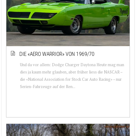
DIE «AERO WARRIOR» VON 1969/70
Und da vor allem: Dodge Charger Daytona Heute mag man
dies ja kaum mehr glauben, aber früher liess die NASCAR –
die «National Association for Stock Car Auto Racing» – nur
Serien-Fahrzeuge auf der Ren...