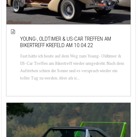
YOUNG-, OLDTIMER & US-CAR TREFFEN AM
BIKERTREFF KREFELD AM 10.04.22
Fast hätte ich heute auf dem Weg zum Young- Oldtimer &
US-Car Treffen am Bikertreff wieder umgedreht. Nach dem
Aufstehen schien die Sonne und es versprach wieder ein
toller Tag zu werden. Aber als ic...