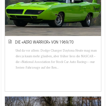
DIE «AERO WARRIOR» VON 1969/70
Und da vor allem: Dodge Charger Daytona Heute mag man
dies ja kaum mehr glauben, aber früher liess die NASCAR –
die «National Association for Stock Car Auto Racing» – nur
Serien-Fahrzeuge auf der Ren...