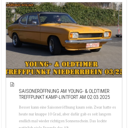
SAISONERÖFFNUNG AM YOUNG- & OLDTIMER
TREFFPUNKT KAMP-LINTFORT AM 02.03.2025
Besser kann eine Saisoneröffnung kaum sein. Zwar hatte es
heute nur knappe 10 Grad, aber dafür gab es seit langem
endlich mal wieder richtigen Sonnenschein. Das lockte
natürlich viele Freunde des Alt...