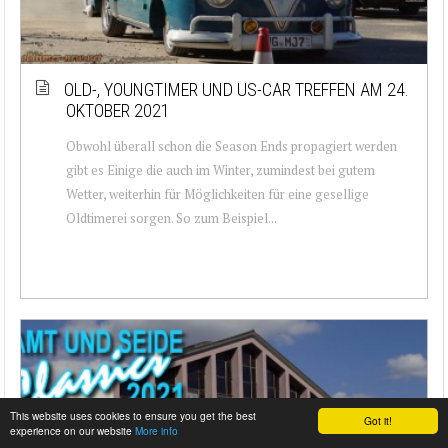
OLD-, YOUNGTIMER UND US-CAR TREFFEN AM 24.
OKTOBER 2021
Obwohl überall schon die Season Ends propagiert werden
gibt es Einige die auch im Winter, zumindest bei gutem
Wetter, weiterhin für Möglichkeiten für eine gesellige
Oldtimerei sorgen. So zum Beispiel...
This website uses cookies to ensure you get the best
Got it!
experience on our website
More info