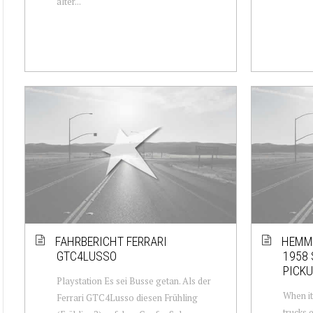
alter...
FAHRBERICHT FERRARI
HEMMI
GTC4LUSSO
1958 
PICKU
Playstation Es sei Busse getan. Als der
When it
Ferrari GTC4Lusso diesen Frühling
trucks 