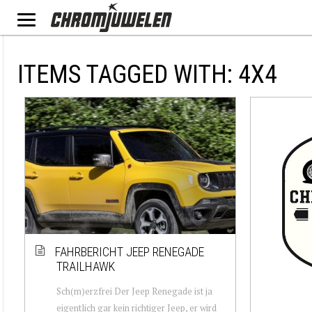
ITEMS TAGGED WITH: 4X4
FAHRBERICHT JEEP RENEGADE
TRAILHAWK
Sch(m)erzfrei Der Jeep Renegade ist ja
eigentlich gar kein richtiger Jeep, er wird