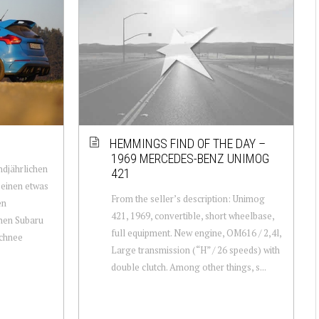
HEMMINGS FIND OF THE DAY –
1969 MERCEDES-BENZ UNIMOG
ndjährlichen
421
 einen etwas
From the seller’s description: Unimog
en
421, 1969, convertible, short wheelbase,
nen Subaru
full equipment. New engine, OM616 / 2,4l,
Schnee
Large transmission (“H” / 26 speeds) with
double clutch. Among other things, s...