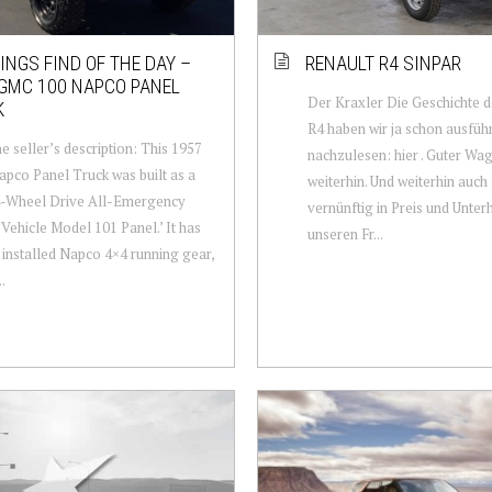
NGS FIND OF THE DAY –
RENAULT R4 SINPAR
GMC 100 NAPCO PANEL
Der Kraxler Die Geschichte d
K
R4 haben wir ja schon ausführ
e seller’s description: This 1957
nachzulesen: hier . Guter Wa
co Panel Truck was built as a
weiterhin. Und weiterhin auch
-Wheel Drive All-Emergency
vernünftig in Preis und Unterh
Vehicle Model 101 Panel.’ It has
unseren Fr...
 installed Napco 4×4 running gear,
.