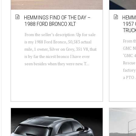
HEMMINGS FIND OF THE DAY –
HEMMI
1988 FORD BRONCO XLT
1957 
TRUC
From the seller’s description: Up for sale
From th
is my 1988 Ford Bronco, 50,583 actual
GMC Nap
mile, 1 owner, Silver on Grey, 351 V8, that
‘GMC 4
is by far the nicest bronco I have ever
Rescue 
seen besides when they were new. T...
factory
a PTO ..