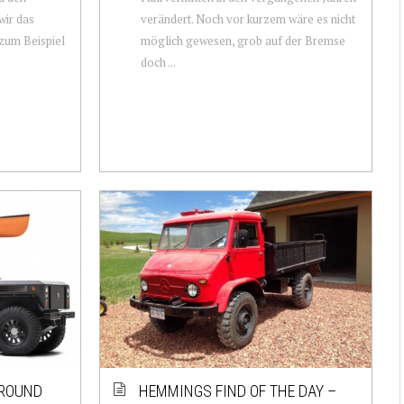
wir das
verändert. Noch vor kurzem wäre es nicht
zum Beispiel
möglich gewesen, grob auf der Bremse
doch ...
GROUND
HEMMINGS FIND OF THE DAY –