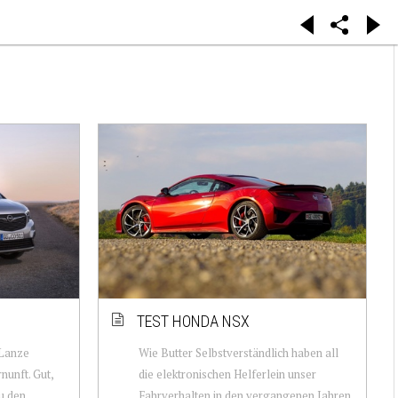
TEST HONDA NSX
 Lanze
Wie Butter Selbstverständlich haben all
nunft. Gut,
die elektronischen Helferlein unser
zu den
Fahrverhalten in den vergangenen Jahren