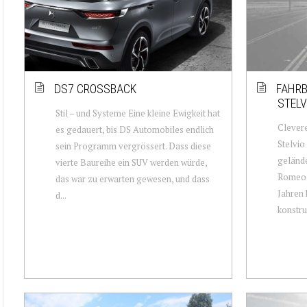
DS7 CROSSBACK
FAHRB
STELV
Stil – und Systeme Eine kleine Ewigkeit hat
Clevere
es gedauert, bis DS Automobiles endlich
Stelvio
sein Programm vergrössert. Dass diese
geländ
vierte Baureihe ein SUV werden würde,
Romeo s
das war zu erwarten gewesen, und dass
Jahren 
d...
konstrui