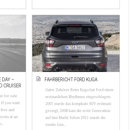
 DAY –
FAHRBERICHT FORD KUGA
D CRUISER
Guter Zuhörer Beim Kuga hat Ford einen
r for sale.
erstaunlichen Rhythmus eingeschlagen.
: If you want
2007 wurde das kompkate SUV erstmals
t free and
gezeigt, 2008 kam die erste Generation
oyota at an
auf den Markt. Schon 2011 wurde die
...
zweite Gen...