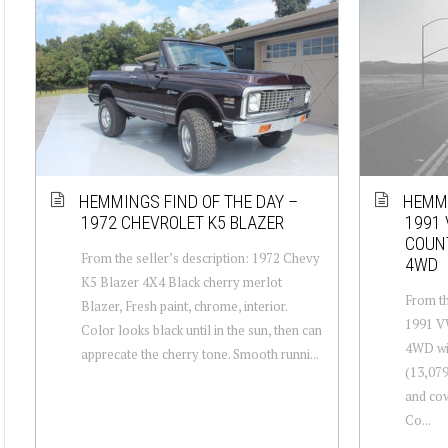
HEMMINGS FIND OF THE DAY –
HEMMI
1972 CHEVROLET K5 BLAZER
1991
COUN
From the seller’s description: 1972 Chevy
4WD
K5 Blazer 4X4 Black cherry merlot
From th
Blazer, Fresh paint, chrome, interior.
1991 V
Color looks black until in the sun, then can
4WD wi
apprecate the cherry tone. Smooth runni...
(13,079
and cov
Co...