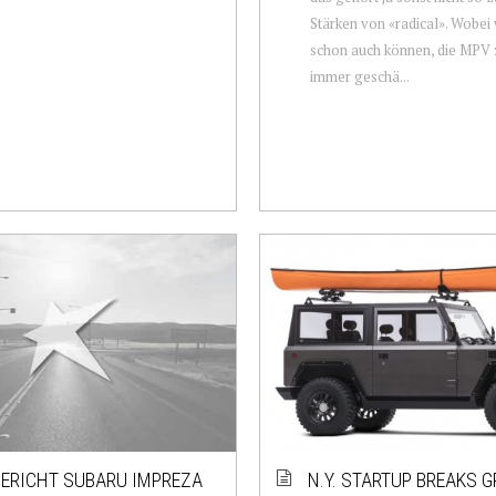
Stärken von «radical». Wobei 
schon auch können, die MPV 
immer geschä...
ERICHT SUBARU IMPREZA
N.Y. STARTUP BREAKS 