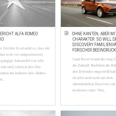
ERICHT ALFA ROMEO
OHNE KANTEN, ABER MI
IO
CHARAKTER: SO WILL D
DISCOVERY FAMILIENV
r Verräter Es ist nicht so, dass der
FORSCHER BEEINDRUC
 das erste (so einigermassen)
Land Rover beamt die ewig Ge
egängige Automobil von Alfa
die Zukunft. Nachdem die Bri
ein wird, schon in den 50er
den Defender eingestellt ha
hatten die Italiener den «Matta»
sie jetzt auch noch aus dem
e...
altertümlichen Discovery ein 
modernes Auto: Wen...