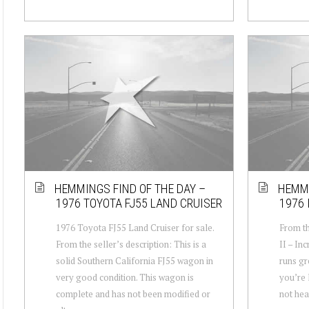
HEMMINGS FIND OF THE DAY –
HEMMI
1976 TOYOTA FJ55 LAND CRUISER
1976 
1976 Toyota FJ55 Land Cruiser for sale.
From th
From the seller’s description: This is a
II – In
solid Southern California FJ55 wagon in
runs gre
very good condition. This wagon is
you’re 
complete and has not been modified or
not hea