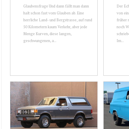
Glaubensfrage Und dann fällt man dann
Der Ech
halt schon fast vom Glauben ab. Eine
von ein
herrliche Land- und Bergstrasse, auf rund
früher 
50 Kilometern kaum Verkehr, aber jede
noch WR
Menge Kurven, diese langen,
schrieb
geschwungenen, a...
Im...