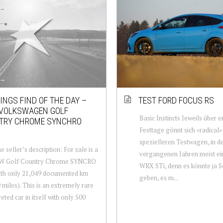
NGS FIND OF THE DAY –
TEST FORD FOCUS RS
 VOLKSWAGEN GOLF
Basic Instincts Jeweils über e
TRY CHROME SYNCHRO
Festtage gönnt sich «radical»
spezielleren Testwagen, in d
e seller’s description: For sale is a
vergangenen Jahren meist ei
W Golf Country Chrome SYNCRO
WRX STi, denn es könnte ja 
th only 21,049 documented km
geben, es m...
 miles). This is an extremely rare
eted car in itself with only 500