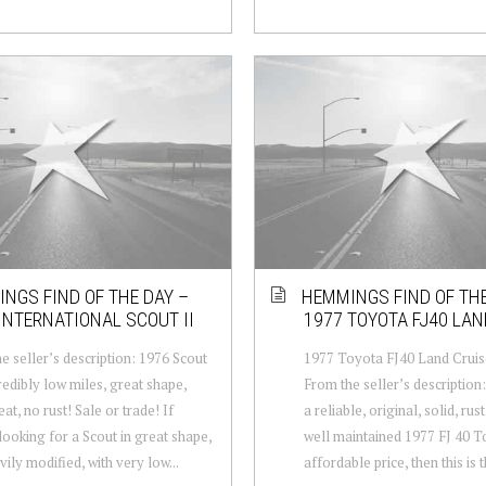
NGS FIND OF THE DAY –
HEMMINGS FIND OF THE
INTERNATIONAL SCOUT II
1977 TOYOTA FJ40 LAN
e seller’s description: 1976 Scout
1977 Toyota FJ40 Land Cruise
credibly low miles, great shape,
From the seller’s description
at, no rust! Sale or trade! If
a reliable, original, solid, rus
looking for a Scout in great shape,
well maintained 1977 FJ 40 T
vily modified, with very low...
affordable price, then this is th