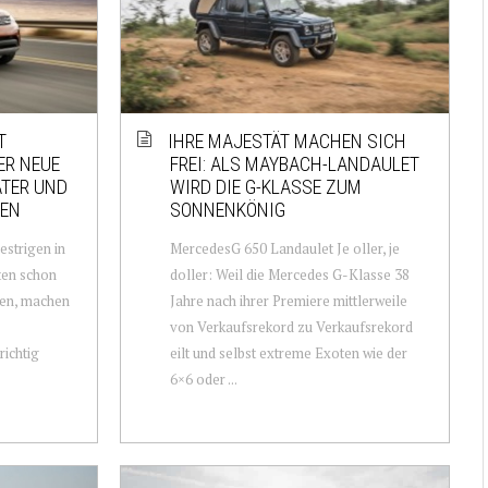
T
IHRE MAJESTÄT MACHEN SICH
ER NEUE
FREI: ALS MAYBACH-LANDAULET
ÄTER UND
WIRD DIE G-KLASSE ZUM
KEN
SONNENKÖNIG
strigen in
MercedesG 650 Landaulet Je oller, je
ten schon
doller: Weil die Mercedes G-Klasse 38
ben, machen
Jahre nach ihrer Premiere mittlerweile
von Verkaufsrekord zu Verkaufsrekord
richtig
eilt und selbst extreme Exoten wie der
6×6 oder ...