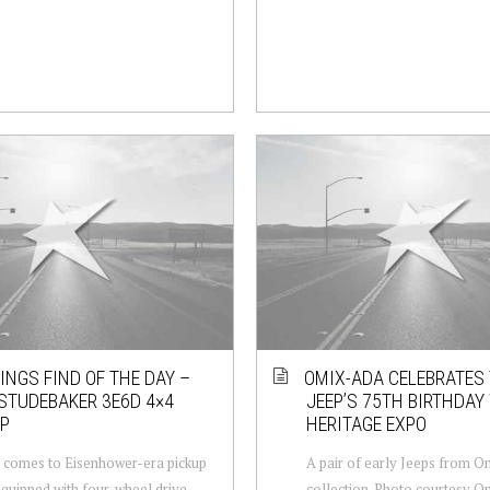
NGS FIND OF THE DAY –
OMIX-ADA CELEBRATES
STUDEBAKER 3E6D 4×4
JEEP’S 75TH BIRTHDAY
P
HERITAGE EXPO
 comes to Eisenhower-era pickup
A pair of early Jeeps from 
equipped with four-wheel drive,
collection. Photo courtesy O