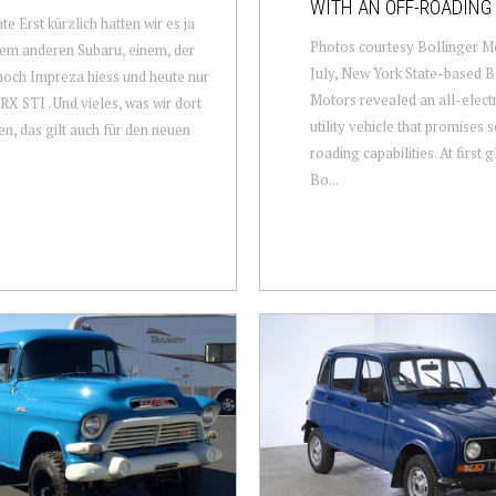
WITH AN OFF-ROADING
te Erst kürzlich hatten wir es ja
Photos courtesy Bollinger Mo
em anderen Subaru, einem, der
July, New York State-based B
noch Impreza hiess und heute nur
Motors revealed an all-electr
X STI . Und vieles, was wir dort
utility vehicle that promises 
en, das gilt auch für den neuen
roading capabilities. At first 
Bo...