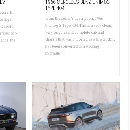
 EV
1966 MERCEDES-BENZ UNIMOG
TYPE 404
tors. In
From the seller’s description: 1966
ollinger
Unimog S Type 404. This is a very clean,
ic sport
very original and complete cab and
serious off-
chassis that was imported as a fire truck. It
glance, the
has been converted to a working
hydraulic...