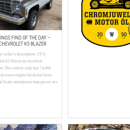
NGS FIND OF THE DAY –
CHEVROLET K5 BLAZER
e seller’s description: 1976
et K5 Blazer in excellent
on. The vehicle only has 74,006
nd a new engine block has been
d. Seats and interior trim pieces are