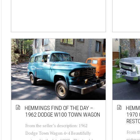
HEMMINGS FIND OF THE DAY –
HEMMI
1962 DODGE W100 TOWN WAGON
1970 
REST
From the seller’s description: 1962
From th
Dodge Town Wagon 4×4 Beautifully
picture