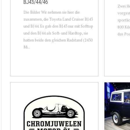
BJ43/44/46
Zwei He
Die Bilder Wir nehmen sie hier die
vorgest
zusammen, die Toyota Land Cruiser BJ43
sportli
und BJ44. Es gab den BJ43 nur mit Softtop
800 Kil
und den BJ44 als Soft- und Hardtop, sie
das Pod
hatten beide den gleichen Radstand (2430
Mi...