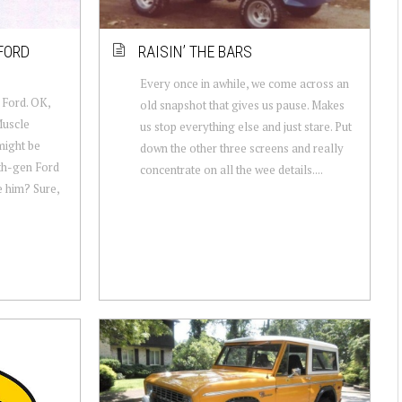
FORD
RAISIN’ THE BARS
Every once in awhile, we come across an
 Ford. OK,
old snapshot that gives us pause. Makes
Muscle
us stop everything else and just stare. Put
might be
down the other three screens and really
6th-gen Ford
concentrate on all the wee details....
e him? Sure,