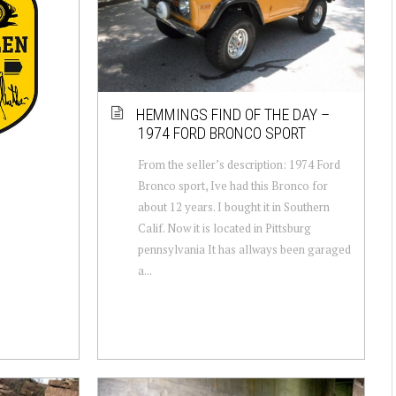
HEMMINGS FIND OF THE DAY –
1974 FORD BRONCO SPORT
From the seller’s description: 1974 Ford
Bronco sport, Ive had this Bronco for
about 12 years. I bought it in Southern
Calif. Now it is located in Pittsburg
pennsylvania It has allways been garaged
a...