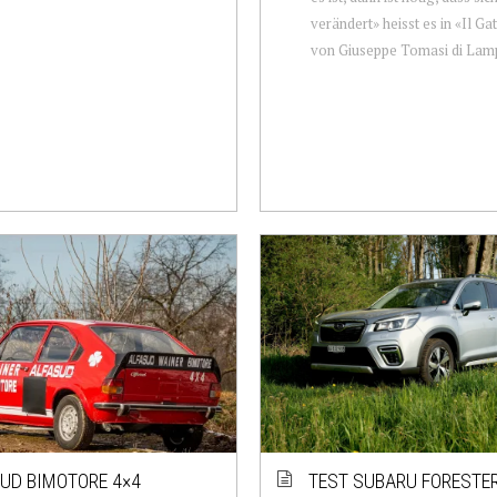
verändert» heisst es in «Il G
von Giuseppe Tomasi di Lamp
UD BIMOTORE 4×4
TEST SUBARU FORESTER