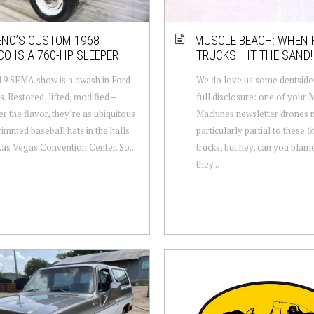
ENO’S CUSTOM 1968
MUSCLE BEACH: WHEN 
O IS A 760-HP SLEEPER
TRUCKS HIT THE SAND!
9 SEMA show is a awash in Ford
We do love us some dentside
. Restored, lifted, modified –
full disclosure: one of your 
r the flavor, they’re as ubiquitous
Machines newsletter drones 
-rimmed baseball hats in the halls
particularly partial to these 
Las Vegas Convention Center. So...
trucks, but hey, can you blam
they...