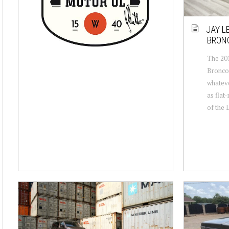
JAY L
BRONC
The 201
Broncos
whateve
as flat
of the 