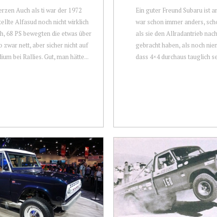
rzen Auch als ti war der 1972
Ein guter Freund Subaru ist a
ellte Alfasud noch nicht wirklich
war schon immer anders, sch
ch, 68 PS bewegten die etwas über
als sie den Allradantrieb nac
o zwar nett, aber sicher nicht auf
gebracht haben, als noch nie
ium bei Rallies. Gut, man hätte...
dass 4×4 durchaus tauglich sei