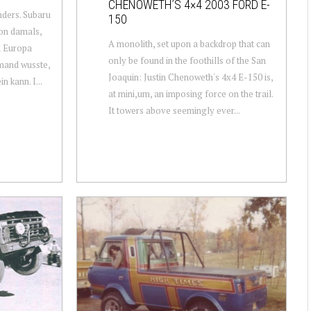
CHENOWETH’S 4×4 2003 FORD E-
nders. Subaru
150
on damals,
A monolith, set upon a backdrop that can
h Europa
only be found in the foothills of the San
mand wusste,
Joaquin: Justin Chenoweth's 4x4 E-150 is,
n kann. I...
at mini,um, an imposing force on the trail.
It towers above seemingly ever...