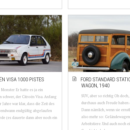
ËN VISA 1000 PISTES
FORD STANDARD STATI
WAGON, 1940
 Monster Er hatte es ja ein
SUV, aber so richtig Oh doch,
n schwer, der Citroën Visa. Anfang
durchaus auch Freude haben 
r Jahre war klar, dass die Zeit des
Dann nämlich, wenn sie ernsth
gendwann endgültig abgelaufen
also mehr so: Geländewagen
rde (es dauerte dann aber noch ein
Arbeitstiere. Und auch noch 