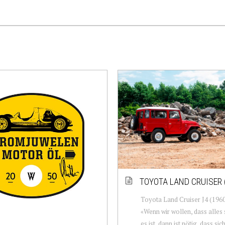
TOYOTA LAND CRUISER 
Toyota Land Cruiser J4 (196
«Wenn wir wollen, dass alles s
es ist, dann ist nötig, dass sic