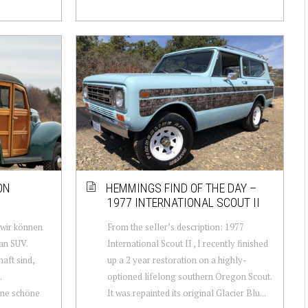
ON
HEMMINGS FIND OF THE DAY –
1977 INTERNATIONAL SCOUT II
 wir können
From the seller’s description: 1977
an SUV.
International Scout II , I recently finished
aft sind,
up a 2 year restoration on a highly-
.
optioned lifelong southern Oregon Scout.
eine schöne
It was repainted its original Glacier Blu...