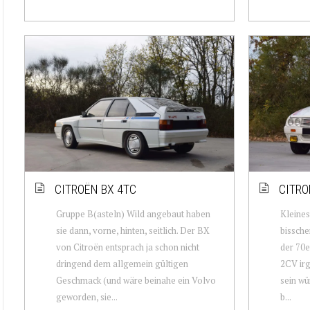
CITROËN BX 4TC
CITRO
Gruppe B(asteln) Wild angebaut haben
Kleines
sie dann, vorne, hinten, seitlich. Der BX
bissche
von Citroën entsprach ja schon nicht
der 70e
dringend dem allgemein gültigen
2CV ir
Geschmack (und wäre beinahe ein Volvo
sein wü
geworden, sie...
b...