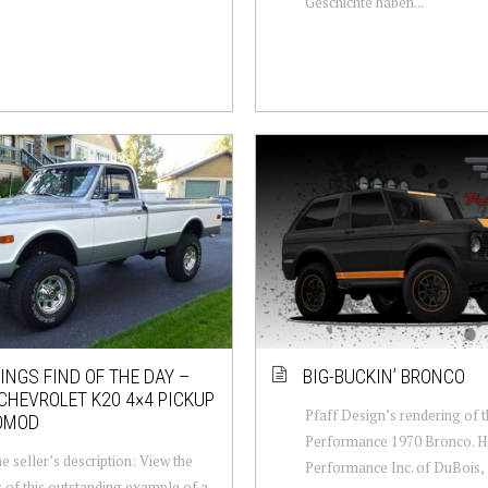
Geschichte haben...
NGS FIND OF THE DAY –
BIG-BUCKIN’ BRONCO
CHEVROLET K20 4×4 PICKUP
Pfaff Design’s rendering of 
OMOD
Performance 1970 Bronco. 
e seller’s description: View the
Performance Inc. of DuBois,
s of this outstanding example of a