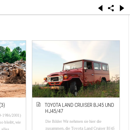
(3)
TOYOTA LAND CRUISER BJ45 UND
HJ45/47
0-1986/2001)
Die Bilder Wir nehmen sie hier die
o bleibt, wie
zusammen, die Toyota Land Cruiser BJ45
h alles