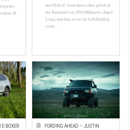
und HJ45/47. Denn ihnen allen gleich ist
attopardo»
der Radstand von 2950 Millimeter (Super
edusa. N...
Long) und dass es sie als Soft/Hardtop
sowie...
 E-BOXER
FORDING AHEAD – JUSTIN