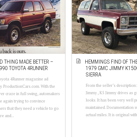
D THING MADE BETTER –
HEMMINGS FIND OF THE
990 TOYOTA 4RUNNER
1979 GMC JIMMY K150
SIERRA
oyota 4Runner magazine ad
From the seller’s descriptio
y ProductionCars.com. With the
Jimmy , K5 Jimmy drives as g
er craze in full swing, automakers
looks. It has been very well 
e again trying to convince
maintained. Documentation s
rs that they need a vehicle to go
actual miles. It is original with
e and...