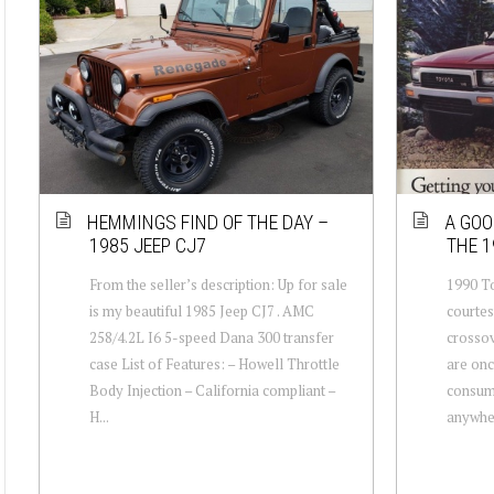
HEMMINGS FIND OF THE DAY –
A GOO
1985 JEEP CJ7
THE 1
From the seller’s description: Up for sale
1990 T
is my beautiful 1985 Jeep CJ7 . AMC
courtes
258/4.2L I6 5-speed Dana 300 transfer
crossov
case List of Features: – Howell Throttle
are onc
Body Injection – California compliant –
consume
H...
anywher