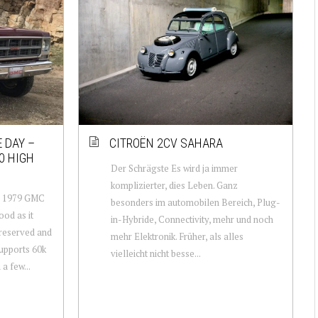
 DAY –
CITROËN 2CV SAHARA
0 HIGH
Der Schrägste Es wird ja immer
komplizierter, dies Leben. Ganz
n: 1979 GMC
besonders im automobilen Bereich, Plug-
ood as it
in-Hybride, Connectivity, mehr und noch
preserved and
mehr Elektronik. Früher, als alles
upports 60k
vielleicht nicht besse...
 a few...