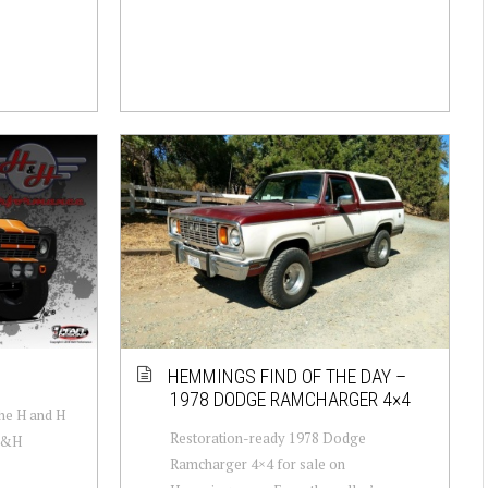
HEMMINGS FIND OF THE DAY –
1978 DODGE RAMCHARGER 4×4
the H and H
Restoration-ready 1978 Dodge
H&H
Ramcharger 4×4 for sale on