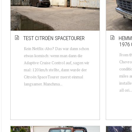
TEST CITROËN SPACETOURER
HEMMI
1976 
Kein Netflix-Abo? Das war dann schon
From th
etwas komisch: wenn man dann die
Chevrol
Adaptive Cruise Control auf, sagen wir
conditi
mal: 120 km/h stellte, dann wurde der
miles a
Citroën SpaceTourer zuerst einmal
installe
langsamer. Manchma...
all ori...