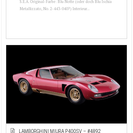
S.E.A. Original-Farbe: Blu Notte (oder doch Blu Ischia
Metallizzato, No. 2-443-040?) Interieur...
LAMBORGHINI MIURA P400SV – #4892