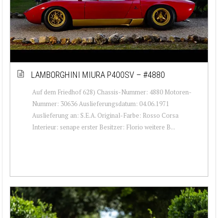
LAMBORGHINI MIURA P400SV – #4880
Auf dem Friedhof 628) Chassis-Nummer: 4880 Motoren-
Nummer: 30636 Auslieferungsdatum: 04.06.1971
Auslieferung an: S.E.A. Original-Farbe: Rosso Corsa
Interieur: senape erster Besitzer: Florio weitere B...