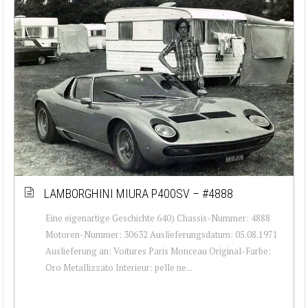
LAMBORGHINI MIURA P400SV – #4888
Eine eigenartige Geschichte 640) Chassis-Nummer: 4888
Motoren-Nummer: 30632 Auslieferungsdatum: 05.08.1971
Auslieferung an: Voitures Paris Monceau Original-Farbe:
Oro Metallizzato Interieur: pelle ne...