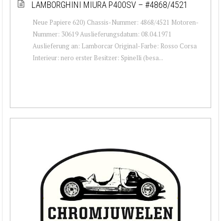
LAMBORGHINI MIURA P400SV – #4868/4521
Neue Papiere 620) Chassis-Nummer: 4868/4521 Motoren-
Nummer: 30619 Auslieferungsdatum: 08.04.1971
Auslieferung an: Lamborcar Original-Farbe: Rosso Corsa
Interieur: nero erster Besitzer: Spinelli (besa...