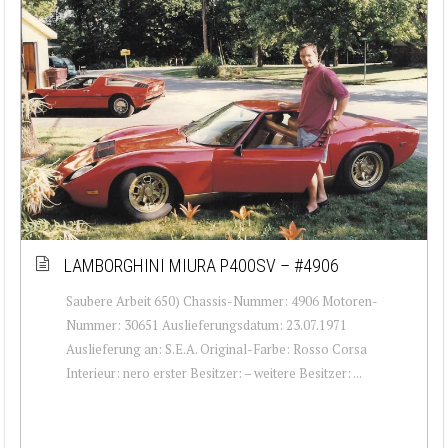
LAMBORGHINI MIURA P400SV – #4906
Saubere Arbeit 650) Chassis-Nummer: 4906 Motoren-
Nummer: 30651 Auslieferungsdatum: 23.07.1971
Auslieferung an: S.E.A. Original-Farbe: Rosso Corsa
Interieur: nero erster Besitzer: – weitere Besitzer: ...