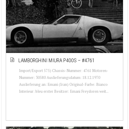
LAMBORGHINI MIURA P400S – #4761
Import/Export 575) Chassis-Nummer: 4761 Motoren-
Nummer: 30580 Auslieferungsdatum: 18.12.1970
Auslieferung an: Emani (Iran) Original-Farbe: Bianco
Interieur: bleu erster Besitzer: Emani Freydoren weit...