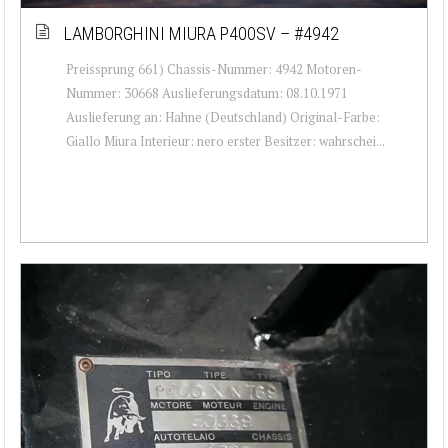
LAMBORGHINI MIURA P400SV – #4942
Preissprung 661) Chassis-Nummer: 4942 Motoren-
Nummer: 30668 Auslieferungsdatum: 08.10.1971
Auslieferung an: Hahne (Deutschland) Original-Farbe:
Giallo Miura Interieur: nero erster Besitzer: wahrschei...