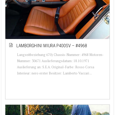
LAMBORGHINI MIURA P400SV – #4968
Langzeitbeziehung 670) Chassis-Nummer: 4968 Motoren-
Nummer: 30671 Auslieferungsdatum: 18.10.1971
Auslieferung an: S.E.A. Original-Farbe: Rosso Corsa
Interieur: nero erster Besitzer: Lamberto Vaccari ...