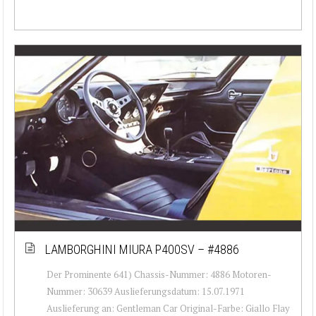
LAMBORGHINI MIURA P400SV – #4886
Der Prominente 641) Chassis-Nummer: 4886 Motoren-
Nummer: 30639 Auslieferungsdatum: 15.07.1971
Auslieferung an: Gentleman Car Original-Farbe: Giallo Flay