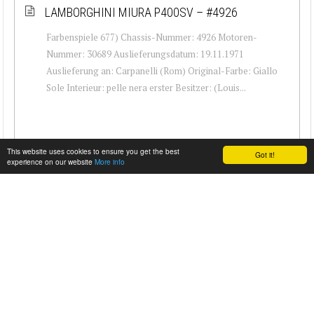
LAMBORGHINI MIURA P400SV – #4926
Farbenspiele 677) Chassis-Nummer: 4926 Motoren-
Nummer: 30689 Auslieferungsdatum: 19.11.1971
Auslieferung an: Carpanelli (Rom) Original-Farbe: Giallo
Sole Interieur: pelle nera erster Besitzer: (Louis...
This website uses cookies to ensure you get the best
Got it!
experience on our website
More info