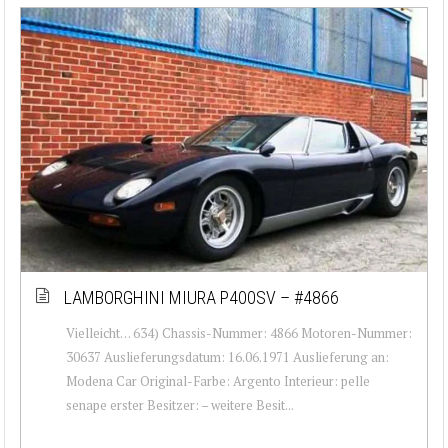
LAMBORGHINI MIURA P400SV – #4866
Vielleicht… 634) Chassis-Nummer: 4866 Motoren-Nummer:
30637 Auslieferungsdatum: 16.06.1971 Auslieferung an:
Modena Car Original-Farbe: Argento Interieur: pelle
senape erster Besitzer: – weitere Besit...