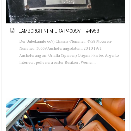
LAMBORGHINI MIURA P400SV – #4958
Der Unbekannte 669) Chassis-Nummer: 4958 Motoren-
Nummer: 30669 Auslieferungsdatum: 20.10.1971
Auslieferung an: Ornilla (Spanien) Original-Farbe: Argento
Interieur: pelle nera erster Besitzer: Werner ...