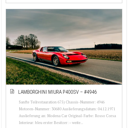
LAMBORGHINI MIURA P400SV – #4946
Sanfte Teilrestauration 675) Chassis-Nummer: 4946
Motoren-Nummer: 30680 Auslieferungsdatum: 04.12.1971
Auslieferung an: Modena Car Original-Farbe: Rosso Corsa
Interieur: bleu erster Besitzer: – weite...