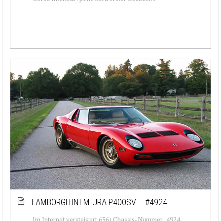
LAMBORGHINI MIURA P400SV – #4924
Im Internet versteigert 656) Chassis-Nummer: 4924