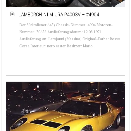
LAMBORGHINI MIURA P400SV – #4904
Der Süditaliener 645) Chassis-Nummer: 4904 Motoren-
Nummer: 30658 Auslieferungsdatum: 12.08.1971
Auslieferung an: Letojanni (Messina) Original-Farbe: Rosso
Corsa Interieur: nero erster Besitzer: Mario...