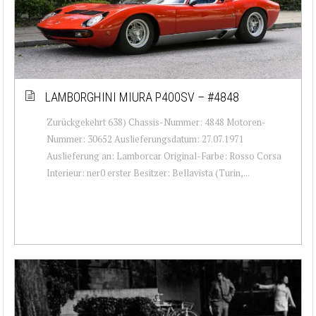
LAMBORGHINI MIURA P400SV – #4848
Zurückgekehrt 638) Chassis-Nummer: 4848 Motoren-
Nummer: 30652 Auslieferungsdatum: 27.07.1971
Auslieferung an: Lamborcar Original-Farbe: Rosso Corsa
Interieur: ner0 erster Besitzer: Bellavista (Turin,...