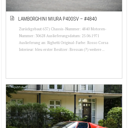
LAMBORGHINI MIURA P400SV – #4840
Zurückgebaut 637) Chassis-Nummer: 4840 Motoren-
Nummer: 30628 Auslieferungsdatum: 25.06.1971
Auslieferung an: Righetti Original-Farbe: Rosso Corsa
Interieur: bleu erster Besitzer: Bressan (?) weitere ...