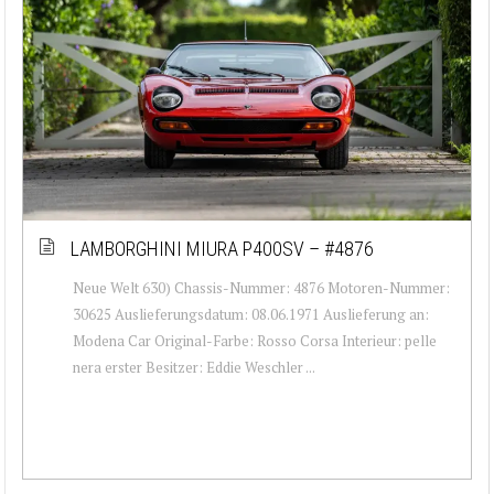
LAMBORGHINI MIURA P400SV – #4876
Neue Welt 630) Chassis-Nummer: 4876 Motoren-Nummer:
30625 Auslieferungsdatum: 08.06.1971 Auslieferung an:
Modena Car Original-Farbe: Rosso Corsa Interieur: pelle
nera erster Besitzer: Eddie Weschler ...