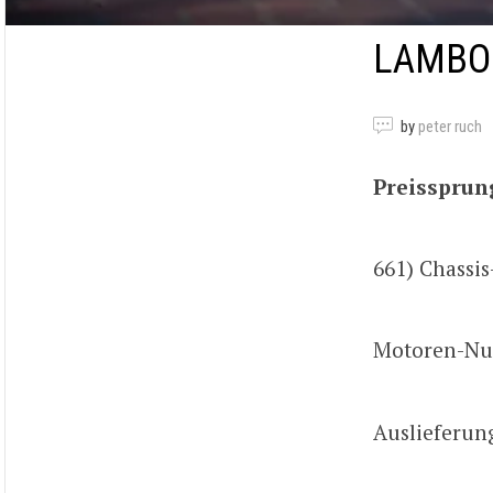
LAMBOR
by
peter ruch
Preissprun
661) Chass
Motoren-Nu
Auslieferun