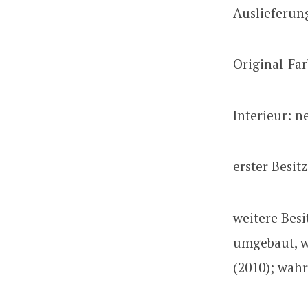
Auslieferun
Original-Far
Interieur: n
erster Besit
weitere Besi
umgebaut, wi
(2010); wahr