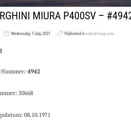
GHINI MIURA P400SV – #494
Wednesday 7 July, 2021
Published in
radical-mag.com
g
is-Nummer:
4942
mmer: 30668
gsdatum: 08.10.1971