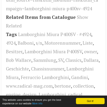
mpaign=lamborghini-miura-p400sv-4924
Related Items from Catalogue
Show
Related
Tags
Lamborghini Miura P400SV - #4924
,
4924
,
Balboni
,
s/n
,
Motorennummer
,
Liste
,
Besitzer
,
Lamborghini Miura P400SV
,
owner
,
Bob Wallace
,
Sammlung
,
SV
,
Classics
,
Dallara
,
Geschichte
,
Chassisnummer
,
Lamborghini
Miura
,
Ferruccio Lamborghini
,
Gandini
,
www.radical-mag.com
,
bertone
,
collection
,
engine
,
design
,
Lamborghini
,
radical
This website uses cookies to ensure you get the best
Got it!
experience on our website
More info