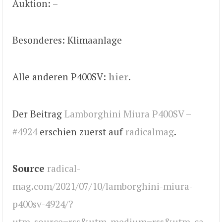
Auktion: –
Besonderes: Klimaanlage
Alle anderen P400SV:
hier
.
Der Beitrag
Lamborghini Miura P400SV –
#4924
erschien zuerst auf
radicalmag
.
Source
radical-
mag.com/2021/07/10/lamborghini-miura-
p400sv-4924/?
utm_source=rss&utm_medium=rss&utm_ca