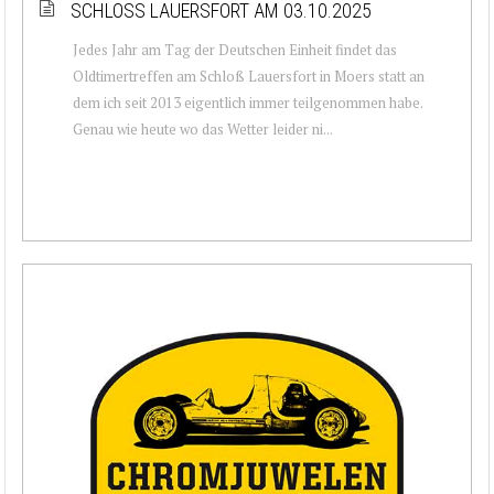
SCHLOSS LAUERSFORT AM 03.10.2025
Jedes Jahr am Tag der Deutschen Einheit findet das
Oldtimertreffen am Schloß Lauersfort in Moers statt an
dem ich seit 2013 eigentlich immer teilgenommen habe.
Genau wie heute wo das Wetter leider ni...