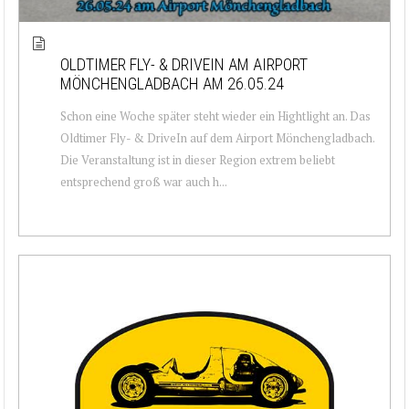
OLDTIMER FLY- & DRIVEIN AM AIRPORT
MÖNCHENGLADBACH AM 26.05.24
Schon eine Woche später steht wieder ein Hightlight an. Das
Oldtimer Fly- & DriveIn auf dem Airport Mönchengladbach.
Die Veranstaltung ist in dieser Region extrem beliebt
entsprechend groß war auch h...