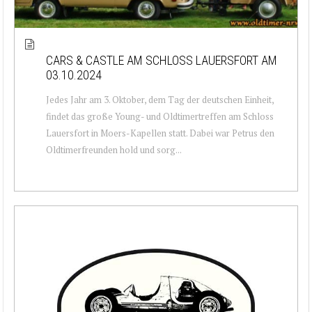
CARS & CASTLE AM SCHLOSS LAUERSFORT AM
03.10.2024
Jedes Jahr am 3. Oktober, dem Tag der deutschen Einheit,
findet das große Young- und Oldtimertreffen am Schloss
Lauersfort in Moers-Kapellen statt. Dabei war Petrus den
Oldtimerfreunden hold und sorg...