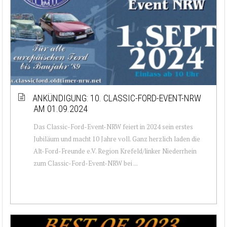
ANKÜNDIGUNG: 10. CLASSIC-FORD-EVENT-NRW
AM 01.09.2024
Das Classic-Ford-Event-NRW feiert in 2024 sein erstes
Jubiläum und macht 10 Jahre voll. Ganz herzlich laden die
Alt-Ford-Freunde e.V. Region Krefeld/linker Niederrhein
zum Classic-Ford-Event-NRW bei ...