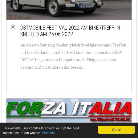
OSTMOBILE-FESTIVAL 2022 AM BIKERTREFF IN
KREFELD AM 25.06.2022
An diesem Samstag fanden gleich zwei interessante Treffen
auf dem Gelände am Bikertreff statt. Zum einen das BMW
`02 Treffen, von dem Ihr später noch Einiges zu sehen
bekommt. Zum Anderen das bereits...
This website uses cookies to ensure you get the best
Got it!
experience on our website
More info