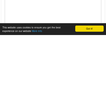
This website uses cookies to ensure you get the best
Got it!
experience on our website
More info
PONTIAC ''LESUPRA'' LEMANS: RICHTBANK