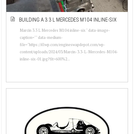
BUILDING A 3.3 L MERCEDES M104 INLINE-SIX
Marcin 3.3 L Mercedes M104 inline-six " data-image-
caption="" data-medium-
file="https://i0.wp.com/engineswapdepot.com/wp-
content/uploads/2024/03/Marcin-3.3-L-Mercedes-M104-
inline-six-01.jpg?fit=600%2...