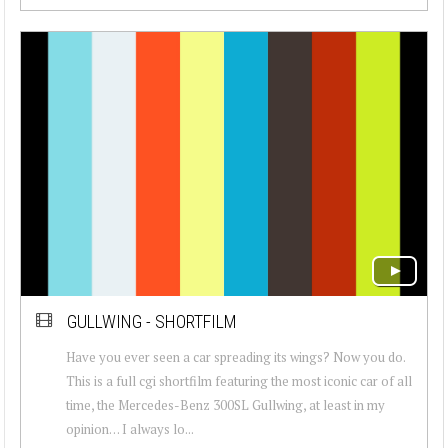
GULLWING - SHORTFILM
Have you ever seen a car spreading its wings? Now you do.
This is a full cgi shortfilm featuring the most iconic car of all
time, the Mercedes-Benz 300SL Gullwing, at least in my
opinion… I always lo...