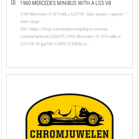
1960 MERCEDES MINIBUS WITH A LS3 V8
1960 Mercedes O 319 with a LS3 V8 " data-image-caption=""
data-large-
file="https://i0.wp.com/engineswapdepot.com/wp-
content/uploads/2026/07/1960-Mercedes-O-319-with-a-
LS3-V8-01.jpg?fit=1200%2C800&ssl...