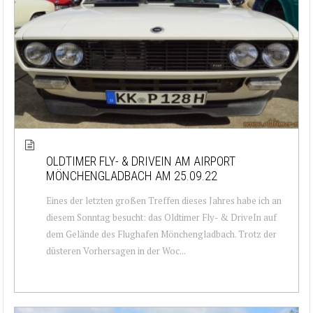
OLDTIMER FLY- & DRIVEIN AM AIRPORT
MÖNCHENGLADBACH AM 25.09.22
Eines der letzten großen Treffen dieses Jahres habe ich an
diesem Sonntag besucht: das Oldtimer Fly- & DriveIn auf
dem Gelände des Flughafen Mönchengladbach. Trotz der
düsteren Vorhersagen in der Woc...