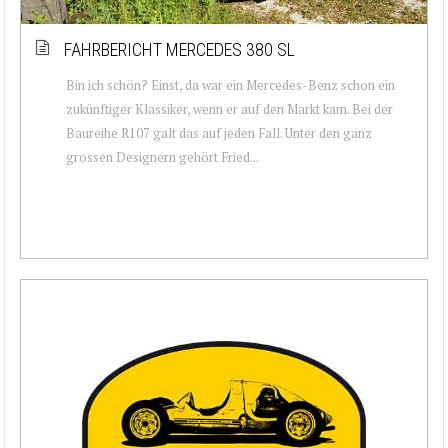
FAHRBERICHT MERCEDES 380 SL
Bin ich schön? Einst, da war ein Mercedes-Benz schon ein
zukünftiger Klassiker, wenn er auf den Markt kam. Bei der
Baureihe R107 galt das auf jeden Fall. Unter den ganz
grossen Designern gehört Fried...