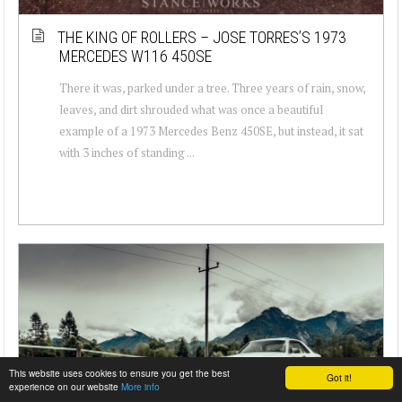
THE KING OF ROLLERS – JOSE TORRES’S 1973
MERCEDES W116 450SE
There it was, parked under a tree. Three years of rain, snow,
leaves, and dirt shrouded what was once a beautiful
example of a 1973 Mercedes Benz 450SE, but instead, it sat
with 3 inches of standing ...
This website uses cookies to ensure you get the best
Got it!
experience on our website
More info