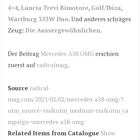
4×4
,
Lancia Trevi Bimotore
,
Golf/Ibiza
,
Wartburg 353W Duo
. Und anderes schräges
Zeug:
Die Aussergewöhnlichen
.
Der Beitrag
Mercedes A38 OMG
erschien
zuerst auf
radicalmag
.
Source
radical-
mag.com/2021/02/02/mercedes-a38-omg/?
utm_source=rss&utm_medium=rss&utm_ca
mpaign=mercedes-a38-omg
Related Items from Catalogue
Show