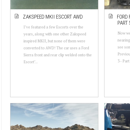
ZAKSPEED MKII ESCORT AWD
FORD 
PART 
I’ve featured a few Escorts over the
Now we’
years, along with one other Zakspeed
nearing
inspired MKII, but none of them were
see som
converted to AWD! The car uses a Ford
Previous
Sierra front and rear clip welded onto the
3 - Part
Escort’...