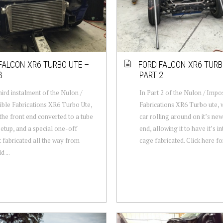
FALCON XR6 TURBO UTE –
FORD FALCON XR6 TURB
3
PART 2
third instalment of the Nulon /
In Part 2 of the Nulon / Impo
ble Fabrications XR6 Turbo Ute,
Fabrications XR6 Turbo ute, 
the front end converted to a tube
car rolling around on it’s ne
etup, and a special one-off
end, allowing it to have it’s in
 fabricated all the way from
cage fabricated. Click here for 
 ...