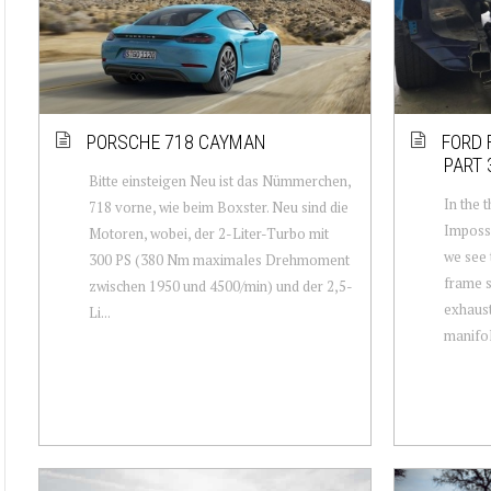
PORSCHE 718 CAYMAN
FORD 
PART 
Bitte einsteigen Neu ist das Nümmerchen,
In the 
718 vorne, wie beim Boxster. Neu sind die
Impossi
Motoren, wobei, der 2-Liter-Turbo mit
we see 
300 PS (380 Nm maximales Drehmoment
frame s
zwischen 1950 und 4500/min) und der 2,5-
exhaust
Li...
manifold