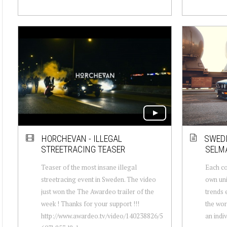
HORCHEVAN - ILLEGAL
SWEDI
STREETRACING TEASER
SELMA
Teaser of the most insane illegal
Each co
streetracing event in Sweden. The video
own uni
just won the The Awardeo trailer of the
trends 
week ! Thanks for your support !!!
the wor
http://www.awardeo.tv/video/140238826/5
an indiv