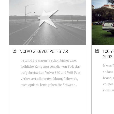
VOLVO S60/V60 POLESTAR
100 Y
2002 
4 statt 6 Sie waren ja schon bisher zwei
It was 
fröhliche Zeitgenossen, die von Polestar
sedans 
aufgebretzelten Volvo S60 und V60. Fein
brand, 
verbessert allerorten, Motor, Fahrwerk,
coupes 
auch optisch. Jetzt geben die Schwede...
icons an