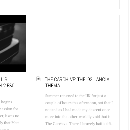
LL’S
THE CARCHIVE: THE ’93 LANCIA
 2 E30
THEMA
Summer returned to the UK for just a
0 begins
couple of hours this afternoon, not that I
 passion for
noticed as I had made my descent once
er, it was no
more into the other-worldly void that is
ly that Matt
The Carchive. There I bravely battled fi...
ge o...