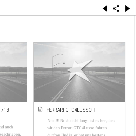
 718
FERRARI GTC4LUSSO T
Nein!!! Noch nicht lange ist es her, dass
und auch
wir den Ferrari GTC4Lusso fahren
geschrieben.
durften. Und ja, er hat uns bestens