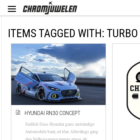
ITEMS TAGGED WITH: TURBO
HYUNDAI RN30 CONCEPT
Endlich Dass Hyundai ganz anständige
Automobile baut, ist klar. Allerdings ging
den Südkoreanern immer etwas ab: