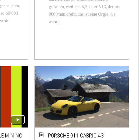
gen suchen,
gefallen, weil: ein 6,3-Liter-V12, der bis
 so 60’000
8000/min dreht, das ist eine Orgie, die
schte
wahre...
LE MINING
PORSCHE 911 CABRIO 4S