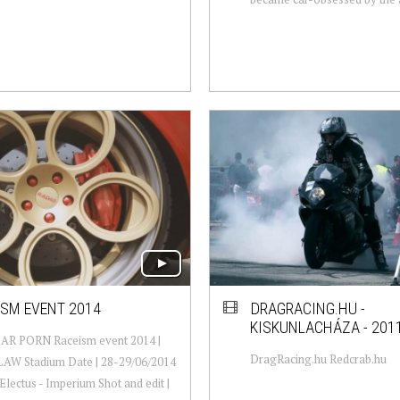
ISM EVENT 2014
DRAGRACING.HU -
KISKUNLACHÁZA - 2011
AR PORN Raceism event 2014 |
DragRacing.hu Redcrab.hu
W Stadium Date | 28-29/06/2014
 Electus - Imperium Shot and edit |