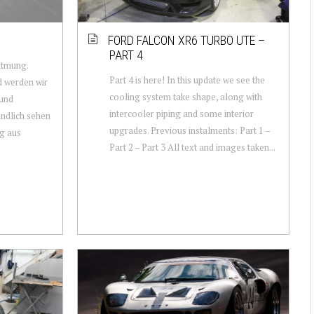
FORD FALCON XR6 TURBO UTE –
PART 4
atmung.
Part 4 is here! In this update we see the
d werden wir
cooling system take shape, along with
 und
intercooler piping and some interior
ändlich sehen
upgrades. Previous instalments: Part 1 –
ng aus
Part 2 – Part 3 All text and images taken...