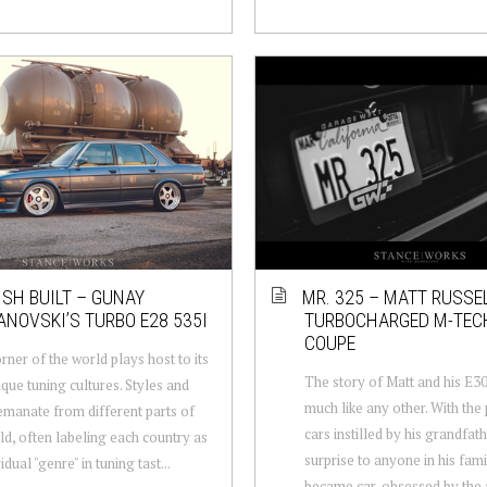
SH BUILT – GUNAY
MR. 325 – MATT RUSSE
NOVSKI’S TURBO E28 535I
TURBOCHARGED M-TECH
COUPE
rner of the world plays host to its
The story of Matt and his E3
que tuning cultures. Styles and
much like any other. With the
emanate from different parts of
cars instilled by his grandfath
ld, often labeling each country as
surprise to anyone in his fami
idual "genre" in tuning tast...
became car-obsessed by the a