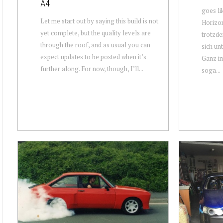
A4
goes li
Let me start out by saying this build is not
Horizon
yet complete, but the quality levels are
trotzde
through the roof, and as usual you can
sich un
expect updates to be posted when it’s
Ganz im
further along. For now, though, I’ll...
soga...