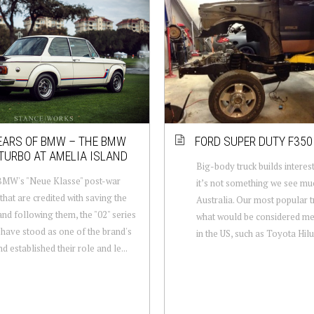
EARS OF BMW – THE BMW
FORD SUPER DUTY F350
TURBO AT AMELIA ISLAND
Big-body truck builds intere
BMW's "Neue Klasse" post-war
it’s not something we see muc
that are credited with saving the
Australia. Our most popular t
and following them, the "02" series
what would be considered me
have stood as one of the brand's
in the US, such as Toyota Hilu
d established their role and le...