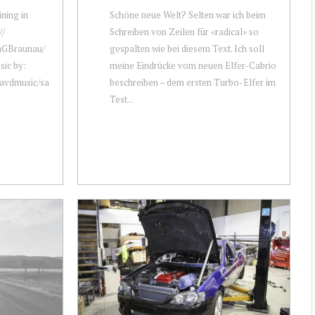
ning in
Schöne neue Welt? Selten war ich beim
//
Schreiben von Zeilen für «radical» so
aGBraunau/
gespalten wie bei diesem Text. Ich soll
sic by:
meine Eindrücke vom neuen Elfer-Cabrio
davdmusic/sa
beschreiben – dem ersten Turbo-Elfer im
Test...