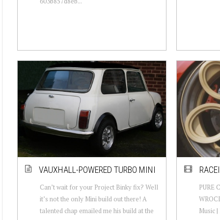
603b857d8eb...
VAUXHALL-POWERED TURBO MINI
RACE
Can’t wait for your Project Binky fix? Well
PURE C
it’s not the only Mini build out there! A
WROCLA
talented chap emailed me his build at the
Music |