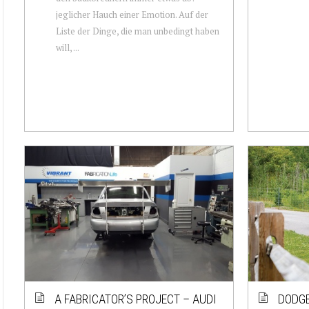
jeglicher Hauch einer Emotion. Auf der
Liste der Dinge, die man unbedingt haben
will, ...
A FABRICATOR’S PROJECT – AUDI
DODGE