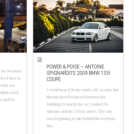
POWER & POISE – ANTOINE
st me because
SPIGNARDO’S 2009 BMW 135I
h of here in
COUPE
rucks are
I could hear it from a mile off; a raspy but
dium sized
throaty howl bounced between the
x and Fo...
buildings towards me as I waited for
Antoine and his 135i to arrive. The sun
was beginning to dip behind the treetops
tha...