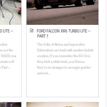
O UTE –
FORD FALCON XR6 TURBO UTE –
PART 1
ssible
The folks at Nulon and Impossible
we see the
Fabrications are back with another hybrid
w 300ZX rear
creation. If you remember the EG Civic
tricate roll
they built a while back, you’ll know
Part ...
they’re no stranger to an angle grinder
and wel...