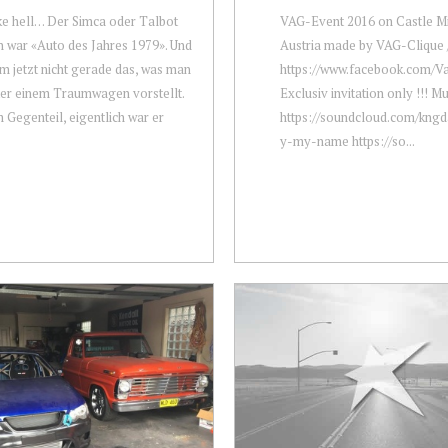
ke hell… Der Simca oder Talbot
VAG-Event 2016 on Castle Mi
 war «Auto des Jahres 1979». Und
Austria made by VAG-Clique 
m jetzt nicht gerade das, was man
https://www.facebook.com/V
ter einem Traumwagen vorstellt.
Exclusiv invitation only !!! Mu
 Gegenteil, eigentlich war er
https://soundcloud.com/kng
y-my-name https://so...