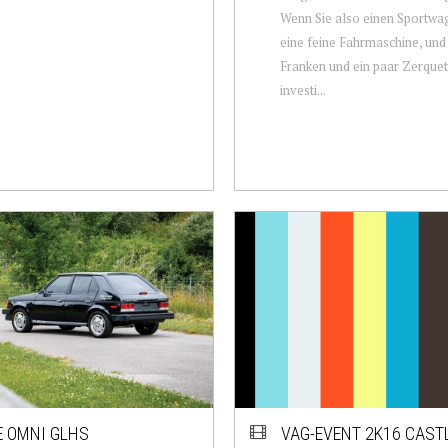
Wenn Sie also einen Sportwa
eine feine Fahrmaschine, und
Franken und ein paar Zerquet
investi...
 OMNI GLHS
VAG-EVENT 2K16 CAST