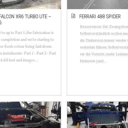
FALCON XR6 TURBO UTE –
FERRARI 488 SPIDER
5
Besserwisser Die Zwangsbe
re up to Part 5, the fabrication is
Selbstverständlich wollen un
 completion and we’re starting to
die Diskussion immer wieder
e fresh colour being laid down.
weiterhin führen. Selbstverst
 instalments: Part 1 - Part 2 - Part
wir die Vorteile, mehr Leistu
 4 All text and images ...
kleineren (und...